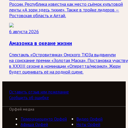
России. Республика известна как место съёмок культовой
ленты «А зори здесь тихие». Также в тройке лидеров —
Ростовская область и Алтай.
6 августа 2026
Амазонка в океане жизни
Спектакль «Островитянка» Омского ТЮЗа выдвинули
на соискание премии «Золотая Маска». Постановка участву
в XXXIII сезоне в номинации «Оперетта/мюзикл». Жюри
будет оценивать её на родной сцене.
Оставить отзыв или пожелание
Сообщить об ошибке
Орфей медиа
Телерадиоцентр Орфей
Видео Орфей
Афиша Орфей
Ноты Орфей