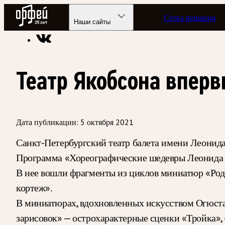
Радио Орфей
Сетка вещания
Радио классической музыки «Орфей»
Новости
Наши сайты
Театр Якобсона вперв
Дата публикации:
5 октября 2021
Санкт-Петербургский театр балета имени Леонида
Программа «Хореографические шедевры Леонида Я
В нее вошли фрагменты из циклов миниатюр «Род
кортеж».
В миниатюрах, вдохновленных искусством Огюста
зарисовок» — острохарактерные сценки «Тройка», 