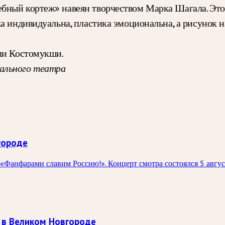
бный кортеж» навеян творчеством Марка Шагала. Это 
жа индивидуальна, пластика эмоциональна, а рисунок
ели Костомукши.
ального театра
городе
«Фанфарами славим Россию!». Концерт смотра состоялся 5 авгу
 в Великом Новгороде