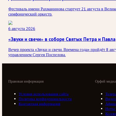
Фестиваль имени Рахманинова стартует 21 августа в Вели
симфонический оркестр.
6 августа 2026
«Звуки и свечи» в соборе Святых Петра и Павла
Вечер проекта «Звуки и свечи. Времена года» пройдёт 8 а
управлением Сергея Поспелова.
Правовая информация
Орфей медиа
Условия использования сайта
Телер
Политика конфиденциальности
Видео
Контактная информация
Афиш
Ноты
Колле