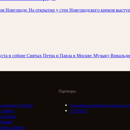
ком Новгороде. На открытии у стен Новгородского кремля выст
вгуста в соборе Святых Петра и Павла в Москве. Музыку Вивал
Партнеры
адиоцентр Орфей
Российская библиотечная ассо
 Орфей
///ТРАКТ
а Орфей
 Орфей
ктивы Орфей