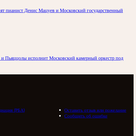
упят пианист Денис Мацуев и Московский государственный
ьди и Пьяццолы исполнит Московский камерный оркестр под
циация (РБА)
Оставить отзыв или пожелание
Сообщить об ошибке