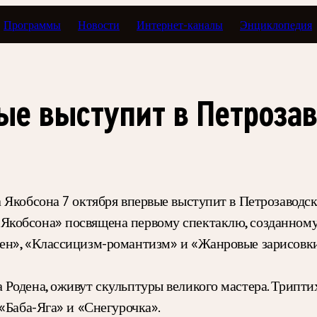
Программы
Новости
Интернет-каналы
Энциклопедия
ые выступит в Петроза
 Якобсона 7 октября впервые выступит в Петрозаводск
кобсона» посвящена первому спектаклю, созданному б
ен», «Классицизм-романтизм» и «Жанровые зарисовки
 Родена, оживут скульптуры великого мастера. Трип
«Баба-Яга» и «Снегурочка».