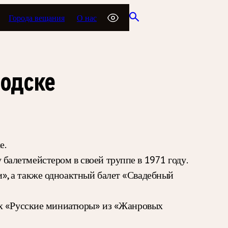
Города вещания
О нас
водске
е.
алетмейстером в своей труппе в 1971 году.
», а также одноактный балет «Свадебный
тих «Русские миниатюры» из «Жанровых