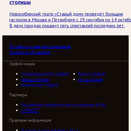
столицы
Новосибирский театр «Старый дом» проведёт большие
гастроли в Москве и Петербурге с 29 сентября по 14 октябр
В двух городах покажут пять спектаклей последних лет.
Оставить отзыв или пожелание
Сообщить об ошибке
Орфей медиа
Телерадиоцентр Орфей
Видео Орфей
Афиша Орфей
Ноты Орфей
Коллективы Орфей
Партнеры
Российская библиотечная ассоциация (РБА)
///ТРАКТ
Правовая информация
Условия использования сайта