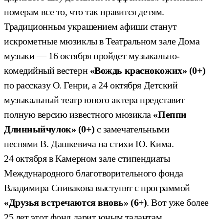
номерам все то, что так нравится детям.
Традиционным украшением афиши станут
искрометные мюзиклы в Театральном зале Дома
музыки — 16 октября пройдет музыкально-
комедийный вестерн
«Вождь краснокожих»
(0+)
по рассказу О. Генри, а 24 октября Детский
музыкальный театр юного актера представит
полную версию известного мюзикла
«Пеппи
Длинныйчулок» (0+)
с замечательными
песнями В. Дашкевича на стихи Ю. Кима.
24 октября в Камерном зале стипендиаты
Международного благотворительного фонда
Владимира Спивакова выступят с программой
«Друзья встречаются вновь» (6+)
. Вот уже более
25 лет этот фонд дарит юным талантам