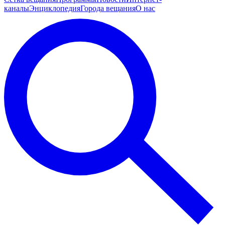
каналы
Энциклопедия
Города вещания
О нас