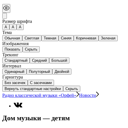
Размер шрифта
А
A
A
Тема
Обычная
Светлая
Темная
Синяя
Коричневая
Зеленая
Изображения
Показать
Скрыть
Трекинг
Стандартный
Средний
Большой
Интервал
Одинарный
Полуторный
Двойной
Гарнитура
Без засечек
С засечками
Вернуть стандартные настройки
Скрыть
Радио классической музыки «Орфей»
Новости
Дом музыки — детям