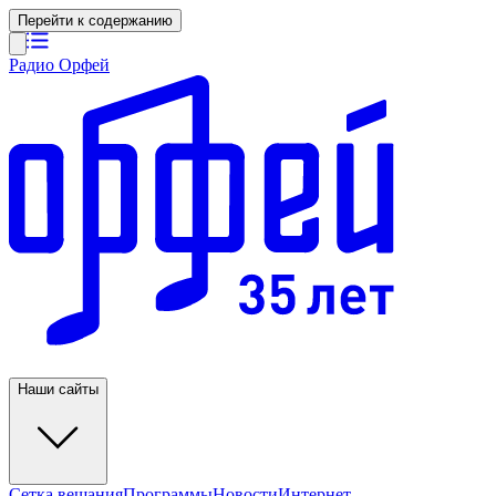
Перейти к содержанию
Радио Орфей
Наши сайты
Сетка вещания
Программы
Новости
Интернет-