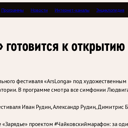
Программы
Новости
Интернет-каналы
Энциклопедия
 готовится к открытию
льного фестиваля «ArsLonga» под художественным
атории. В программе смотра все симфонии Людвиг
естиваля Иван Рудин, Александр Рудин, Димитрис Б
е «Зарядье» проектом #Чайковскиймарафон: за оди