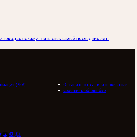
х городах покажут пять спектаклей последних лет.
циация (РБА)
Оставить отзыв или пожелание
Сообщить об ошибке