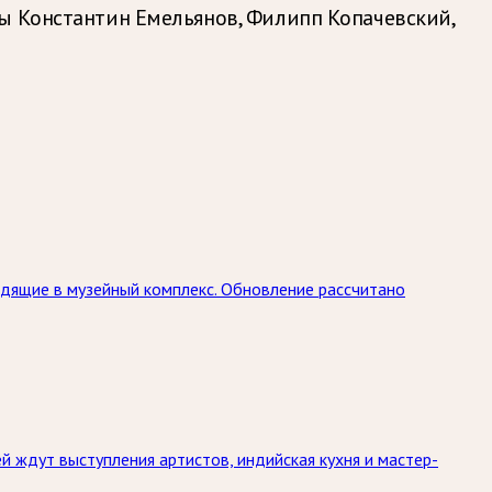
ты Константин Емельянов, Филипп Копачевский,
дящие в музейный комплекс. Обновление рассчитано
й ждут выступления артистов, индийская кухня и мастер-