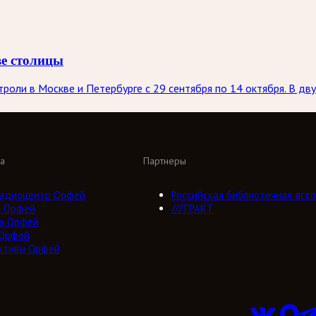
ве столицы
оли в Москве и Петербурге с 29 сентября по 14 октября. В дву
а
Партнеры
адиоцентр Орфей
Российская библиотечная ассо
о Орфей
///ТРАКТ
а Орфей
 Орфей
ктивы Орфей