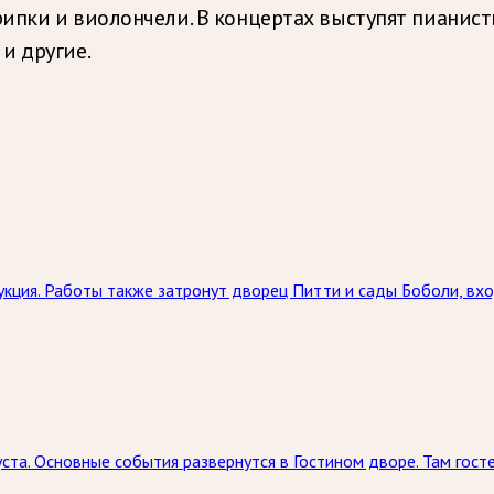
ипки и виолончели. В концертах выступят пианис
и другие.
кция. Работы также затронут дворец Питти и сады Боболи, вхо
ста. Основные события развернутся в Гостином дворе. Там госте