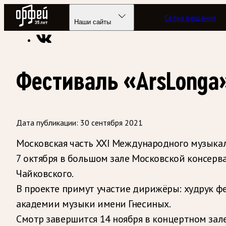
Радио Орфей
Сетка вещания
Радио классической музыки «Орфей»
Новости
Наши сайты
Фестиваль «ArsLonga»
Дата публикации:
30 сентября 2021
Московская часть XXI Международного музыка
7 октября в большом зале Московской консерв
Чайковского.
В проекте примут участие дирижёры: худрук ф
академии музыки имени Гнесиных.
Смотр завершится 14 ноября в концертном зал