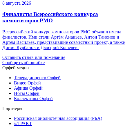
8 августа 2026
Финалисты Всероссийского конкурса
композиторов РМО
Всероссийский конкурс композиторов РМО объявил имена
финалистов. Ими стали Артём Ананьев, Антон Танонов и
Артём Васильев, представившие совместный проект, а также
Динис Курбанов и Дмитрий Кошелев.
Оставить отзыв или пожелание
Сообщить об ошибке
Орфей медиа
Телерадиоцентр Орфей
Видео Орфей
Афиша Орфей
Ноты Орфей
Коллективы Орфей
Партнеры
Российская библиотечная ассоциация (РБА)
///ТРАКТ