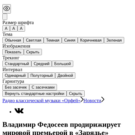
Размер шрифта
А
A
A
Тема
Обычная
Светлая
Темная
Синяя
Коричневая
Зеленая
Изображения
Показать
Скрыть
Трекинг
Стандартный
Средний
Большой
Интервал
Одинарный
Полуторный
Двойной
Гарнитура
Без засечек
С засечками
Вернуть стандартные настройки
Скрыть
Радио классической музыки «Орфей»
Новости
Владимир Федосеев продирижирует
мировой премьерой в «Зарядье»