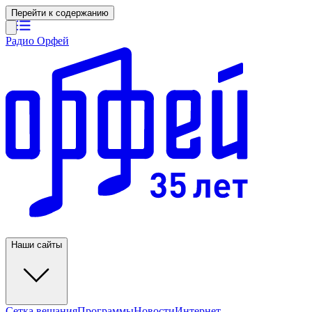
Перейти к содержанию
Радио Орфей
Наши сайты
Сетка вещания
Программы
Новости
Интернет-