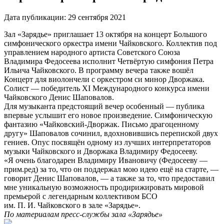
Дата публикации:
29 сентября 2021
Зал «Зарядье» приглашает 13 октября на концерт Большого
симфонического оркестра имени Чайковского. Коллектив под
управлением народного артиста Советского Союза
Владимира Федосеева исполнит Четвёртую симфония Петра
Ильича Чайковского. В программу вечера также вошёл
Концерт для виолончели с оркестром си минор Дворжака.
Солист — победитель XI Международного конкурса имени
Чайковского Денис Шаповалов.
Для музыканта предстоящий вечер особенный — публика
впервые услышит его новое произведение. Симфоническую
фантазию «Чайковский-Дворжак. Письмо драгоценному
другу» Шаповалов сочинил, вдохновившись перепиской двух
гениев. Опус посвящён одному из лучших интерпретаторов
музыки Чайковского и Дворжака Владимиру Федосееву.
«Я очень благодарен Владимиру Ивановичу (Федосееву —
прим.ред) за то, что он поддержал мою идею ещё на старте, —
говорит Денис Шаповалов, — а также за то, что предоставил
мне уникальную возможность продирижировать мировой
премьерой с легендарным коллективом БСО
им. П. И. Чайковского в зале «Зарядье».
По материалам пресс-службы зала «Зарядье»