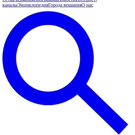
каналы
Энциклопедия
Города вещания
О нас