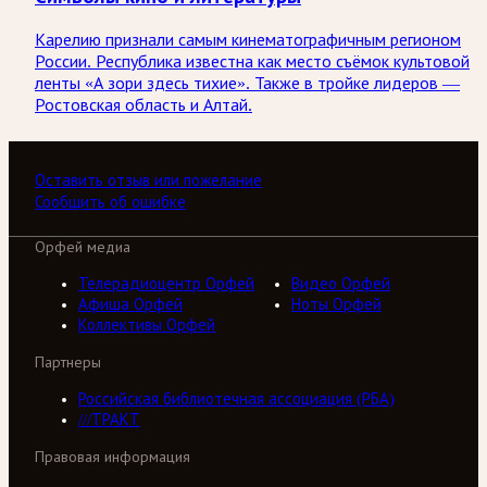
Карелию признали самым кинематографичным регионом
России. Республика известна как место съёмок культовой
ленты «А зори здесь тихие». Также в тройке лидеров —
Ростовская область и Алтай.
Оставить отзыв или пожелание
Сообщить об ошибке
Орфей медиа
Телерадиоцентр Орфей
Видео Орфей
Афиша Орфей
Ноты Орфей
Коллективы Орфей
Партнеры
Российская библиотечная ассоциация (РБА)
///ТРАКТ
Правовая информация