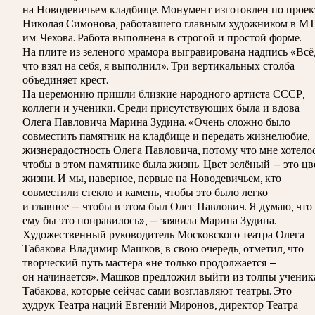
на Новодевичьем кладбище. Монумент изготовлен по проек
Николая Симонова, работавшего главным художником в М
им. Чехова. Работа выполнена в строгой и простой форме.
На плите из зеленого мрамора выгравирована надпись «Всё
что взял на себя, я выполнил». Три вертикальных столба
объединяет крест.
На церемонию пришли близкие народного артиста СССР,
коллеги и ученики. Среди присутствующих была и вдова
Олега Павловича Марина Зудина. «Очень сложно было
совместить памятник на кладбище и передать жизнелюбие,
жизнерадостность Олега Павловича, потому что мне хотелос
чтобы в этом памятнике была жизнь. Цвет зелёный — это цв
жизни. И мы, наверное, первые на Новодевичьем, кто
совместили стекло и камень, чтобы это было легко
и главное — чтобы в этом был Олег Павлович. Я думаю, что
ему бы это понравилось», — заявила Марина Зудина.
Художественный руководитель Московского театра Олега
Табакова Владимир Машков, в свою очередь, отметил, что
творческий путь мастера «не только продолжается —
он начинается». Машков предложил выйти из толпы ученик
Табакова, которые сейчас сами возглавляют театры. Это
худрук Театра наций Евгений Миронов, директор Театра