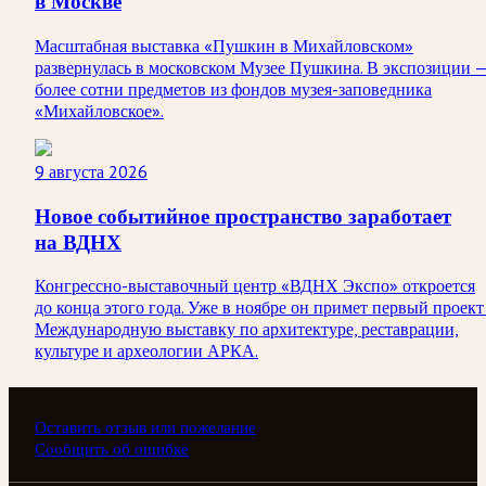
в Москве
Масштабная выставка «Пушкин в Михайловском»
развернулась в московском Музее Пушкина. В экспозиции 
более сотни предметов из фондов музея-заповедника
«Михайловское».
9 августа 2026
Новое событийное пространство заработает
на ВДНХ
Конгрессно-выставочный центр «ВДНХ Экспо» откроется
до конца этого года. Уже в ноябре он примет первый проект
Международную выставку по архитектуре, реставрации,
культуре и археологии АРКА.
Оставить отзыв или пожелание
Сообщить об ошибке