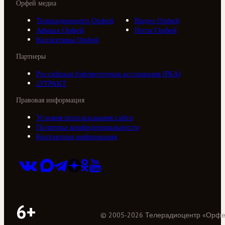
Орфей медиа
Телерадиоцентр Орфей
Видео Орфей
Афиша Орфей
Ноты Орфей
Коллективы Орфей
Партнеры
Российская библиотечная ассоциация (РБА)
///ТРАКТ
Правовая информация
Условия использования сайта
Политика конфиденциальности
Контактная информация
6+
©
2005
-
2026
Телерадиоцентр «Орф