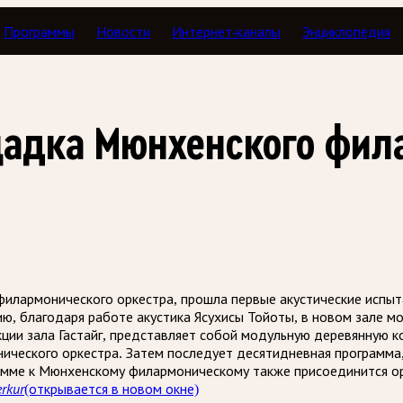
Программы
Новости
Интернет-каналы
Энциклопедия
адка Мюнхенского фил
илармонического оркестра, прошла первые акустические испыт
ию, благодаря работе акустика Ясухисы Тойоты, в новом зале м
ии зала Гастайг, представляет собой модульную деревянную ко
нического оркестра. Затем последует десятидневная программа,
рамме к Мюнхенскому филармоническому также присоединится ор
rkur
(открывается в новом окне)