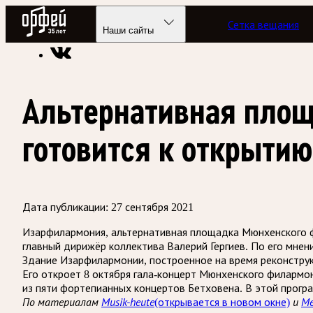
Радио Орфей
Сетка вещания
Радио классической музыки «Орфей»
Новости
Наши сайты
Альтернативная площ
готовится к открытию
Дата публикации:
27 сентября 2021
Изарфилармония, альтернативная площадка Мюнхенского ф
главный дирижёр коллектива Валерий Гергиев. По его мнен
Здание Изарфилармонии, построенное на время реконструкц
Его откроет 8 октября гала-концерт Мюнхенского филармо
из пяти фортепианных концертов Бетховена. В этой прог
По материалам
Musik-heute
и
Me
(открывается в новом окне)