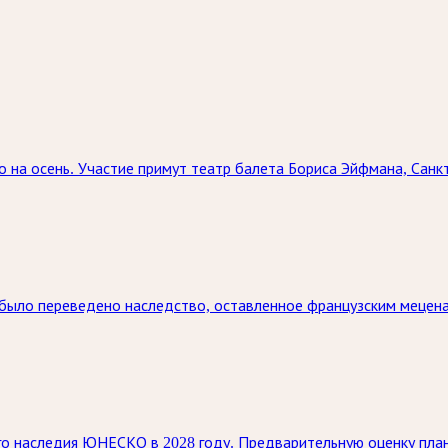
на осень. Участие примут театр балета Бориса Эйфмана, Санкт
 было переведено наследство, оставленное французским мецен
о наследия ЮНЕСКО в 2028 году. Предварительную оценку пла