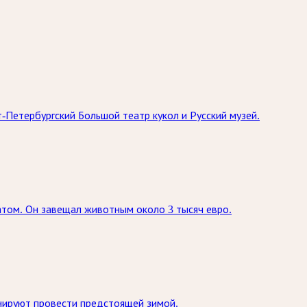
-Петербургский Большой театр кукол и Русский музей.
атом. Он завещал животным около 3 тысяч евро.
нируют провести предстоящей зимой.