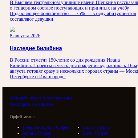
В Высшем театральном училище имени Щепкина рассказал
о гендерном составе поступающих и принятых на учёбу.
Подавляющее большинство — 75% — в ряду абитуриентов
составляют девушки.
8 августа 2026
Наследие Билибина
В России отметят 150-летие со дня рождения Ивана
Билибина. Проекты в честь дня рождения художника к 16-м
августа готовят сразу в нескольких городах страны — Моск
Петербурге и Ивангороде.
Оставить отзыв или пожелание
Сообщить об ошибке
Орфей медиа
Телерадиоцентр Орфей
Видео Орфей
Афиша Орфей
Ноты Орфей