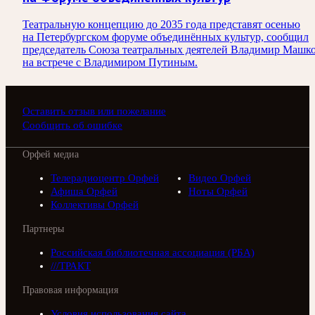
Театральную концепцию до 2035 года представят осенью
на Петербургском форуме объединённых культур, сообщил
председатель Союза театральных деятелей Владимир Машк
на встрече с Владимиром Путиным.
Оставить отзыв или пожелание
Сообщить об ошибке
Орфей медиа
Телерадиоцентр Орфей
Видео Орфей
Афиша Орфей
Ноты Орфей
Коллективы Орфей
Партнеры
Российская библиотечная ассоциация (РБА)
///ТРАКТ
Правовая информация
Условия использования сайта