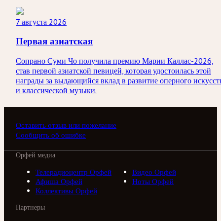
7 августа 2026
Первая азиатская
Сопрано Суми Чо получила премию Марии Каллас-2026,
став первой азиатской певицей, которая удостоилась этой
награды за выдающийся вклад в развитие оперного искусст
и классической музыки.
Оставить отзыв или пожелание
Сообщить об ошибке
Орфей медиа
Телерадиоцентр Орфей
Видео Орфей
Афиша Орфей
Ноты Орфей
Коллективы Орфей
Партнеры