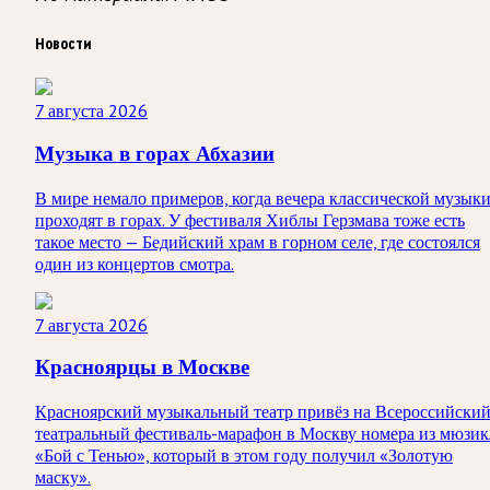
Новости
7 августа 2026
Музыка в горах Абхазии
В мире немало примеров, когда вечера классической музык
проходят в горах. У фестиваля Хиблы Герзмава тоже есть
такое место — Бедийский храм в горном селе, где состоялся
один из концертов смотра.
7 августа 2026
Красноярцы в Москве
Красноярский музыкальный театр привёз на Всероссийски
театральный фестиваль-марафон в Москву номера из мюзик
«Бой с Тенью», который в этом году получил «Золотую
маску».