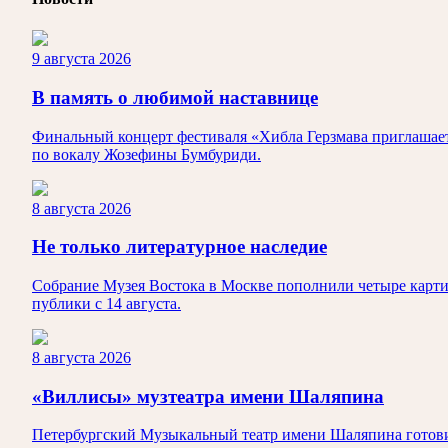
9 августа 2026
В память о любимой наставнице
Финальный концерт фестиваля «Хибла Герзмава приглашает…
по вокалу Жозефины Бумбуриди.
8 августа 2026
Не только литературное наследие
Собрание Музея Востока в Москве пополнили четыре карти
публики с 14 августа.
8 августа 2026
«Виллисы» музтеатра имени Шаляпина
Петербургский Музыкальный театр имени Шаляпина готовит