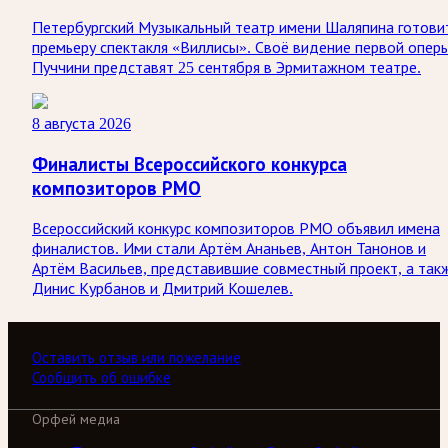
Петербургский Музыкальный театр имени Шаляпина готови
премьеру спектакля «Виллисы». Своё видение первой опер
Пуччини представят 25 сентября в Эрмитажном театре.
8 августа 2026
Финалисты Всероссийского конкурса
композиторов РМО
Всероссийский конкурс композиторов РМО объявил имена
финалистов. Ими стали Артём Ананьев, Антон Танонов и
Артём Васильев, представившие совместный проект, а так
Динис Курбанов и Дмитрий Кошелев.
Оставить отзыв или пожелание
Сообщить об ошибке
Орфей медиа