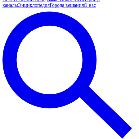
каналы
Энциклопедия
Города вещания
О нас