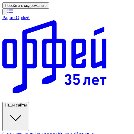
Перейти к содержанию
Радио Орфей
Наши сайты
Сетка вещания
Программы
Новости
Интернет-