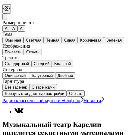
Размер шрифта
А
A
A
Тема
Обычная
Светлая
Темная
Синяя
Коричневая
Зеленая
Изображения
Показать
Скрыть
Трекинг
Стандартный
Средний
Большой
Интервал
Одинарный
Полуторный
Двойной
Гарнитура
Без засечек
С засечками
Вернуть стандартные настройки
Скрыть
Радио классической музыки «Орфей»
Новости
Музыкальный театр Карелии
поделится секретными материалами