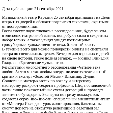
Дата публикации:
21 сентября 2021
Музыкальный театр Карелии 25 сентября приглашает на День
открытых дверей и обещает поделиться секретами, скрытыми
от посторонних глаз.
Гости смогут поучаствовать в расследованиях, будут заняты
в эпизодах театральной жизни, попробуют силы в секретных
лабораториях, а также увидят увидят костюмерные,
гримуборные, художественные цеха, балетный класс.
В течение всего дня можно приобрести билеты на спектакли
театра по специальным ценам. Вечером для взрослых и детей
на сцене история, также полная загадок, — мюзикл Геннадия
Гладкова «Бременские музыканты».
Результатами многолетнего расследования «Четыре века
любви. За что мы так любим оперу» поделится театральный
критик и эксперт «Золотой Маски» Владимир Дудин.
Солисты на мастер-классах по вокалу и актерскому
мастерству раскроют секреты профессии. Шеф постановочной
части лично покажет тайные схемы декораций и проведет
занятие по бутафории. Эксперты по гриму покажут, как
создается образ Чио-Чио-сан, специальный внештатный агент
от «Мистера Икс» даст урок жонглирования, балетоманы
смогут попасть на открытую репетицию в балетный зал.
Весь день в Зеркальном фойе будет работать выставка «Театр.