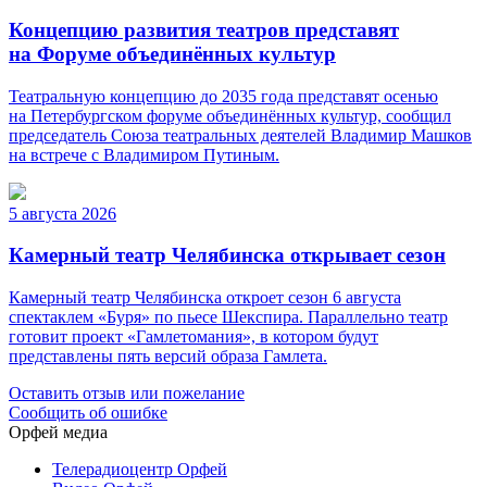
Концепцию развития театров представят
на Форуме объединённых культур
Театральную концепцию до 2035 года представят осенью
на Петербургском форуме объединённых культур, сообщил
председатель Союза театральных деятелей Владимир Машков
на встрече с Владимиром Путиным.
5 августа 2026
Камерный театр Челябинска открывает сезон
Камерный театр Челябинска откроет сезон 6 августа
спектаклем «Буря» по пьесе Шекспира. Параллельно театр
готовит проект «Гамлетомания», в котором будут
представлены пять версий образа Гамлета.
Оставить отзыв или пожелание
Сообщить об ошибке
Орфей медиа
Телерадиоцентр Орфей