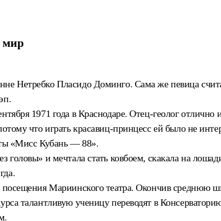
 мир
нне Нетребко Пласидо Доминго. Сама же певица счит
эп.
нтября 1971 года в Краснодаре. Отец-геолог отлично 
потому что играть красавиц-принцесс ей было не интер
оты «Мисс Кубань — 88».
з головы» и мечтала стать ковбоем, скакала на лошади
гда.
и посещения Мариинского театра. Окончив среднюю шк
курса талантливую ученицу переводят в Консерватори
м.