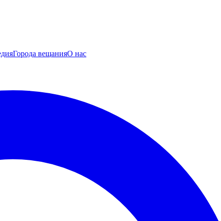
едия
Города вещания
О нас