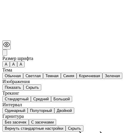
Размер шрифта
А
A
A
Тема
Обычная
Светлая
Темная
Синяя
Коричневая
Зеленая
Изображения
Показать
Скрыть
Трекинг
Стандартный
Средний
Большой
Интервал
Одинарный
Полуторный
Двойной
Гарнитура
Без засечек
С засечками
Вернуть стандартные настройки
Скрыть