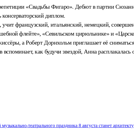
репетиции «Свадьбы Фигаро». Дебют в партии Сюзанн
ь консерваторский диплом.
 учит французский, итальянский, немецкий, совершен
шебной флейте», «Севильском цирюльнике» и «Царской
жиссёры, а Роберт Дорнхольм приглашает её сниматьс
 вспоминает, как будучи звездой, Анна расплакалась о
музыкально-театрального праздника 8 августа станет архитект