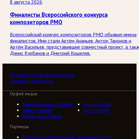
8 августа 2026
Финалисты Всероссийского конкурса
композиторов РМО
Всероссийский конкурс композиторов РМО объявил имена
финалистов. Ими стали Артём Ананьев, Антон Танонов и
Артём Васильев, представившие совместный проект, а так
Динис Курбанов и Дмитрий Кошелев.
Оставить отзыв или пожелание
Сообщить об ошибке
Орфей медиа
Телерадиоцентр Орфей
Видео Орфей
Афиша Орфей
Ноты Орфей
Коллективы Орфей
Партнеры
Российская библиотечная ассоциация (РБА)