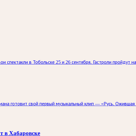
ои спектакли в Тобольске 25 и 26 сентября. Гастроли пройдут 
ана готовит свой первый музыкальный клип — «Русь. Ожившая 
т в Хабаровске