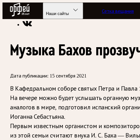
Радио Орфей
Сетка вещания
Радио классической музыки «Орфей»
Новости
Наши сайты
Музыка Бахов прозвуч
Дата публикации:
15 сентября 2021
В Кафедральном соборе святых Петра и Павла 1
На вечере можно будет услышать органную муз
аналогов в мире, подготовил испанский орга
Иоганна Себастьяна.
Первым известным органистом и композитором 
из этой семьи считают внука И. С. Баха — Вил