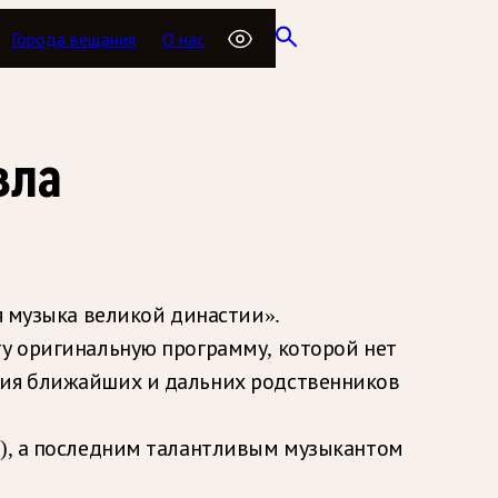
Города вещания
О нас
вла
я музыка великой династии».
ту оригинальную программу, которой нет
ения ближайших и дальних родственников
5), а последним талантливым музыкантом