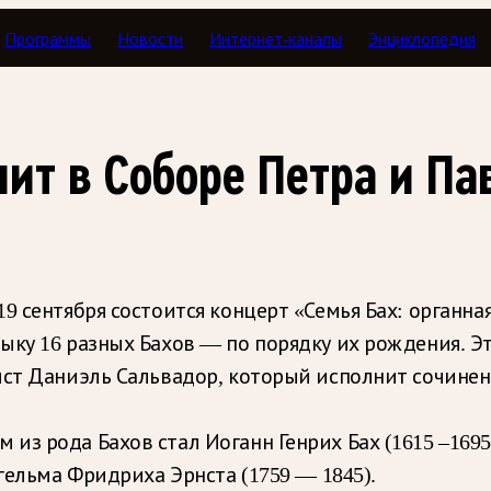
Программы
Новости
Интернет-каналы
Энциклопедия
ит в Соборе Петра и Па
9 сентября состоится концерт «Семья Бах: органна
ыку 16 разных Бахов — по порядку их рождения. Э
нист Даниэль Сальвадор, который исполнит сочин
из рода Бахов стал Иоганн Генрих Бах (1615 –169
ьгельма Фридриха Эрнста (1759 — 1845).