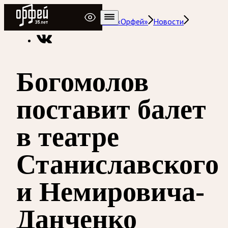
Радио Орфей
Радио классической музыки «Орфей»
Новости
Богомолов
поставит балет
в театре
Станиславского
и Немировича-
Данченко