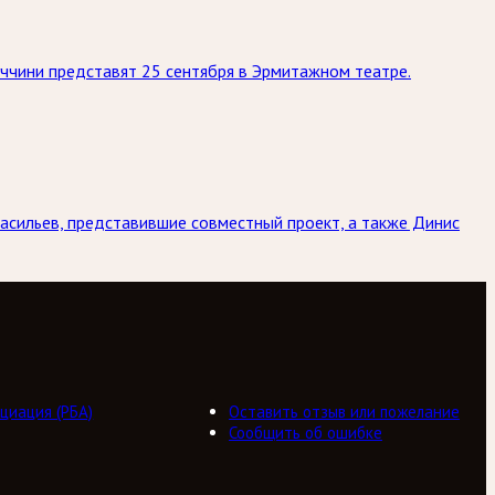
ччини представят 25 сентября в Эрмитажном театре.
асильев, представившие совместный проект, а также Динис
циация (РБА)
Оставить отзыв или пожелание
Сообщить об ошибке