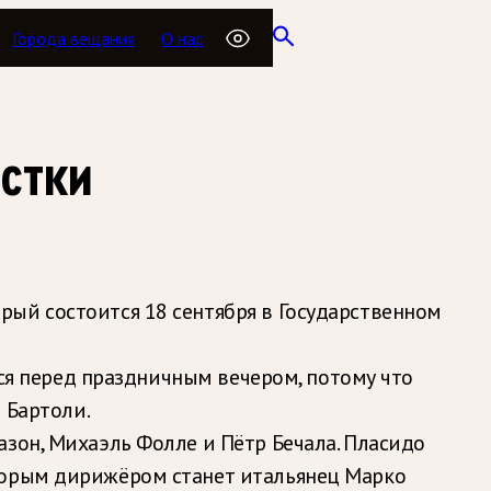
Города вещания
О нас
истки
ый состоится 18 сентября в Государственном
тся перед праздничным вечером, потому что
 Бартоли.
зон, Михаэль Фолле и Пётр Бечала. Пласидо
Вторым дирижёром станет итальянец Марко