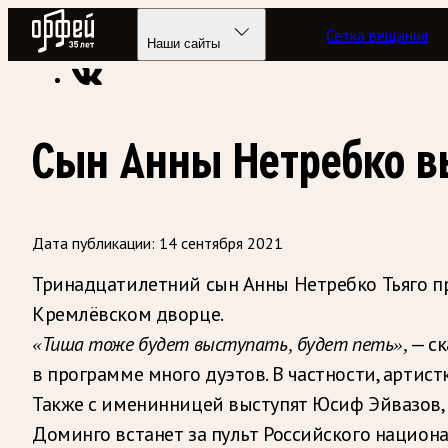
Радио Орфей
Сетка вещания
Радио классической музыки «Орфей»
Новости
Наши сайты
Сын Анны Нетребко в
Дата публикации:
14 сентября 2021
Тринадцатилетний сын Анны Нетребко Тьяго пр
Кремлёвском дворце.
— ск
«Тиша тоже будет выступать, будет петь»,
в программе много дуэтов. В частности, артис
Также с именинницей выступят Юсиф Эйвазов, 
Доминго встанет за пульт Российского нацио