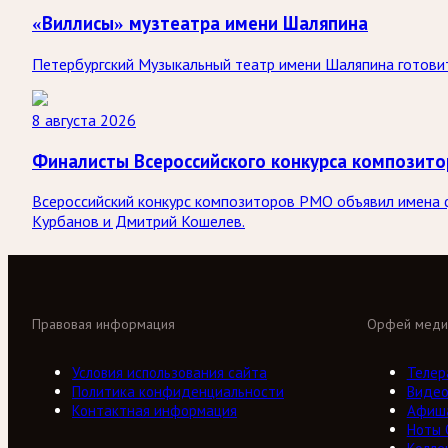
«Виллисы» музтеатра имени Шаляпина
Петербургский Музыкальный театр имени Шаляпина готовит
8 августа 2026
Финалисты Всероссийского конкурса композит
Всероссийский конкурс композиторов РМО объявил имена ф
Курбанов и Дмитрий Кошелев.
Правовая информация
Орфей меди
Условия использования сайта
Телер
Политика конфиденциальности
Виде
Контактная информация
Афиш
Ноты