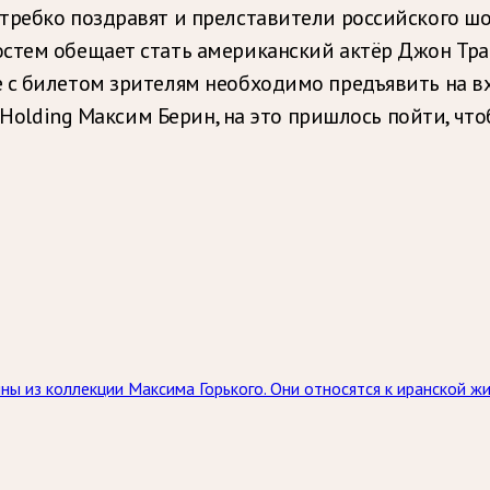
ребко поздравят и прелставители российского шоу
стем обещает стать американский актёр Джон Тра
 с билетом зрителям необходимо предъявить на вх
s Holding Максим Берин, на это пришлось пойти, ч
ны из коллекции Максима Горького. Они относятся к иранской 