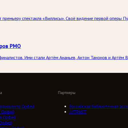
 премьеру спектакля «Виллисы». Своё видение первой оперы Пу
оров РМО
иналистов. Ими стали Артём Ананьев, Антон Танонов и Артём В
а
Партнеры
адиоцентр Орфей
Российская библиотечная ассо
о Орфей
///ТРАКТ
а Орфей
 Орфей