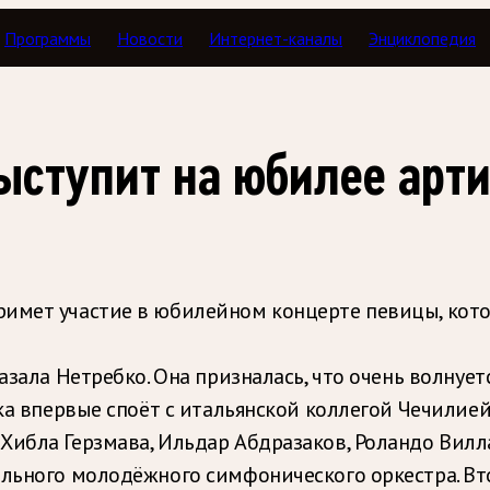
Программы
Новости
Интернет-каналы
Энциклопедия
ыступит на юбилее арт
имет участие в юбилейном концерте певицы, котор
азала Нетребко. Она призналась, что очень волнуе
тка впервые споёт с итальянской коллегой Чечилией
Хибла Герзмава, Ильдар Абдразаков, Роландо Вилла
нального молодёжного симфонического оркестра. 