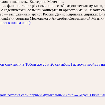
дов и пианистка Екатерина Мечетина.
ния финалистов в трёх номинациях: «Симфоническая музыка», 
т Академический большой концертный оркестр имени Силантьев
жёр — заслуженный артист России Денис Кирпанёв, дирижёр Вл
ловьёв) и солисты Московского Ансамбля Современной Музыки
ется в новом окне)
.
и спектакли в Тобольске 25 и 26 сентября. Гастроли пройдут н
мана готовит свой первый музыкальный клип — «Русь. Ожившая