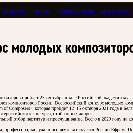
Программы
Новости
Интернет-каналы
Энциклопедия
рс молодых композитор
озиторов пройдёт 23 сентября в зале Российской академии му
оюз композиторов России. Всероссийский конкурс молодых ком
m of Composers», которая пройдёт 12–15 октября 2021 года в Бе
всероссийского конкурса, отобранных жюри.
льный отбор партитур и прослушивание. Всего в 2020 году на к
а, профессора, заслуженного деятеля искусств России Ефрема П