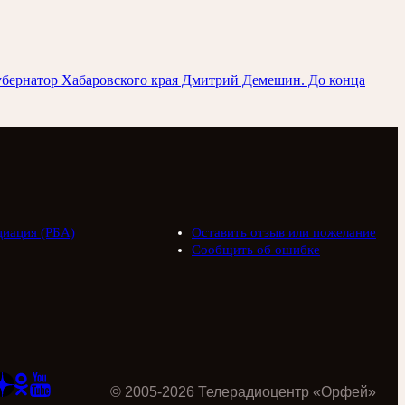
убернатор Хабаровского края Дмитрий Демешин. До конца
циация (РБА)
Оставить отзыв или пожелание
Сообщить об ошибке
©
2005
-
2026
Телерадиоцентр «Орфей»