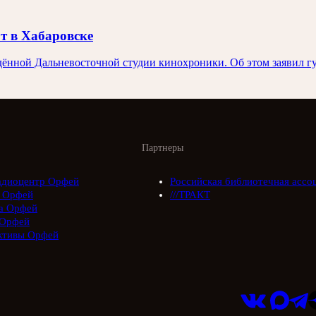
т в Хабаровске
дённой Дальневосточной студии кинохроники. Об этом заявил г
Партнеры
адиоцентр Орфей
Российская библиотечная ассо
 Орфей
///ТРАКТ
а Орфей
Орфей
ктивы Орфей