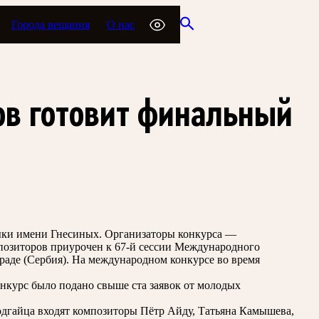
Города вещания
О нас
ов готовит финальный
зыки имени Гнесиных. Организаторы конкурса —
позиторов приурочен к 67-й сессии Международного
лграде (Сербия). На международном конкурсе во время
онкурс было подано свыше ста заявок от молодых
одгайца входят композиторы Пётр Айду, Татьяна Камышева,