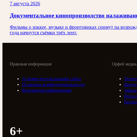
7 августа 2026
Документальное кинопроизводство налаживаю
Фильмы о хоккее, музыке и фронтовиках снимут на возрож
года начнутся съёмки трёх лент.
Правовая информация
Орфей медиа
Условия использования сайта
Телер
Политика конфиденциальности
Видео
Контактная информация
Афиш
Ноты 
Колле
6+