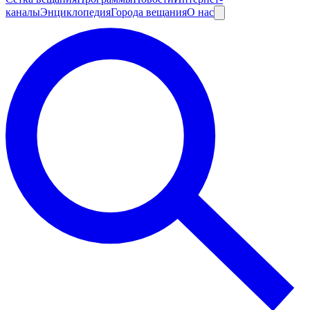
каналы
Энциклопедия
Города вещания
О нас