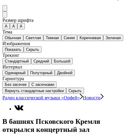
Размер шрифта
А
A
A
Тема
Обычная
Светлая
Темная
Синяя
Коричневая
Зеленая
Изображения
Показать
Скрыть
Трекинг
Стандартный
Средний
Большой
Интервал
Одинарный
Полуторный
Двойной
Гарнитура
Без засечек
С засечками
Вернуть стандартные настройки
Скрыть
Радио классической музыки «Орфей»
Новости
В башнях Псковского Кремля
открылся концертный зал