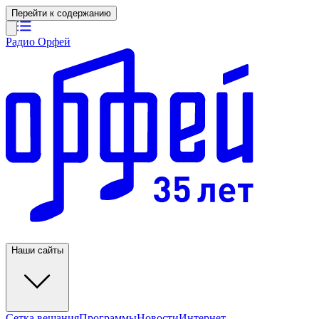
Перейти к содержанию
Радио Орфей
Наши сайты
Сетка вещания
Программы
Новости
Интернет-