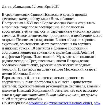
Дата публикации:
12 сентября 2021
В средневековых башнях Псковского кремля прошёл
фестиваль камерной музыки «Ночь в башне».
Построенная в XVI веке Варлаамовская башня открылась
в прошлом году после реставрации. Но полностью
восстановить её не удалось, и разрушенные участки закрыли
стеклом. Новое сценическое пространство в необычном месте
открыла Псковская филармония. Башня обладает хорошей
акустикой, зрительские места расположены на верхних
и нижних ярусах. 10 сентября в древнем сооружении
состоялись концерты вокального ансамбля musicAeterna4
и арфистки Ирины Пыжьяновой. Музыканты исполнили
редкие мелодии Средневековья и эпохи Возрождения,
обработки балканских, русских и армянских народных
мелодий. 11 сентября на сцену вышел Московский квартет
имени Михаила Глинки.
Варлаамовская башня является частью крепостных
сооружений и была построена в XVI веке. Приветствуя
зрителей, художественный руководитель фестиваля, главный
дирижер Николай Хондзинский отметил:
«За всю историю
своего существования эта башня видела многое, но музыка
в ней не звучала никогда».
По материалам
otr-online.ru
(открывается в новом окне)
,
pln-