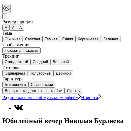
Размер шрифта
А
A
A
Тема
Обычная
Светлая
Темная
Синяя
Коричневая
Зеленая
Изображения
Показать
Скрыть
Трекинг
Стандартный
Средний
Большой
Интервал
Одинарный
Полуторный
Двойной
Гарнитура
Без засечек
С засечками
Вернуть стандартные настройки
Скрыть
Радио классической музыки «Орфей»
Новости
Юбилейный вечер Николая Бурляева