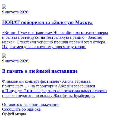
9 августа 2026
НОВАТ поборется за «Золотую Маску»
«Винни Пух» и «Травиата» Новосибирского театра оперы
и балета претендуют на театральную премию «Золотая
маска». Спектакли успешно прошли первый этап отбора.
Их рекомендовали к очному просмотру жюри.
9 августа 2026
В память о любимой наставнице
Финальный концерт фестиваля «Хибла Герзмава
приглашает…» на территории Абхазии завершился
в Пицунде. Этот вечер артистка посвятила памяти своего
первого педагога по вокалу Жозефины Бумбуриди.
Оставить отзыв или пожелание
Сообщить об ошибке
Орфей медиа