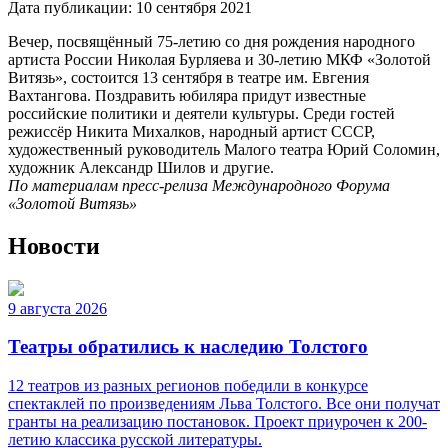
Дата публикации:
10 сентября 2021
Вечер, посвящённый 75-летию со дня рождения народного
артиста России Николая Бурляева и 30-летию МКФ «Золотой
Витязь», состоится 13 сентября в театре им. Евгения
Вахтангова. Поздравить юбиляра придут известные
российские политики и деятели культуры. Среди гостей
режиссёр Никита Михалков, народный артист СССР,
художественный руководитель Малого театра Юрий Соломин,
художник Александр Шилов и другие.
По материалам пресс-релиза Международного Форума
«Золотой Витязь»
Новости
9 августа 2026
Театры обратились к наследию Толстого
12 театров из разных регионов победили в конкурсе
спектаклей по произведениям Льва Толстого. Все они получат
гранты на реализацию постановок. Проект приурочен к 200-
летию классика русской литературы.