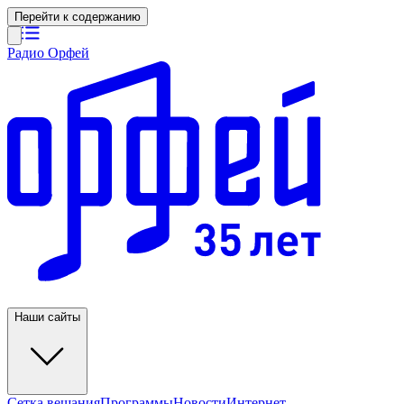
Перейти к содержанию
Радио Орфей
Наши сайты
Сетка вещания
Программы
Новости
Интернет-