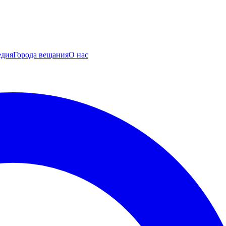
едия
Города вещания
О нас