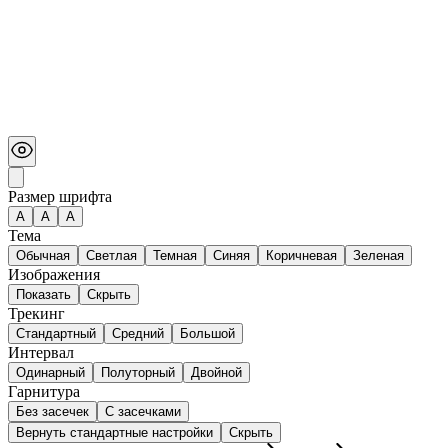
Размер шрифта
А
A
A
Тема
Обычная
Светлая
Темная
Синяя
Коричневая
Зеленая
Изображения
Показать
Скрыть
Трекинг
Стандартный
Средний
Большой
Интервал
Одинарный
Полуторный
Двойной
Гарнитура
Без засечек
С засечками
Вернуть стандартные настройки
Скрыть