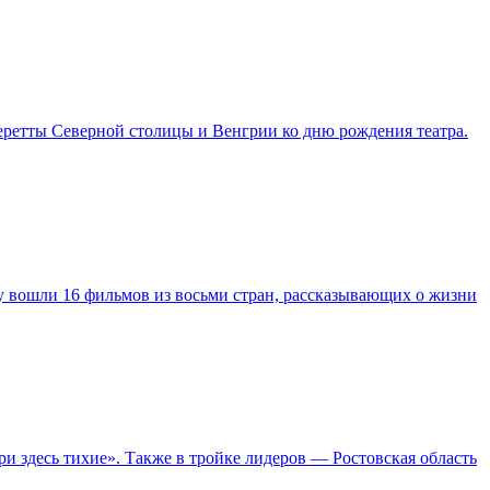
перетты Северной столицы и Венгрии ко дню рождения театра.
у вошли 16 фильмов из восьми стран, рассказывающих о жизни
 здесь тихие». Также в тройке лидеров — Ростовская область