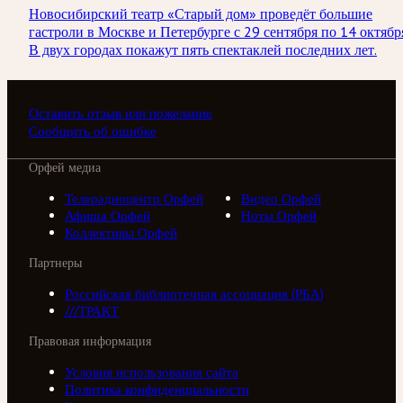
Новосибирский театр «Старый дом» проведёт большие
гастроли в Москве и Петербурге с 29 сентября по 14 октябр
В двух городах покажут пять спектаклей последних лет.
Оставить отзыв или пожелание
Сообщить об ошибке
Орфей медиа
Телерадиоцентр Орфей
Видео Орфей
Афиша Орфей
Ноты Орфей
Коллективы Орфей
Партнеры
Российская библиотечная ассоциация (РБА)
///ТРАКТ
Правовая информация
Условия использования сайта
Политика конфиденциальности