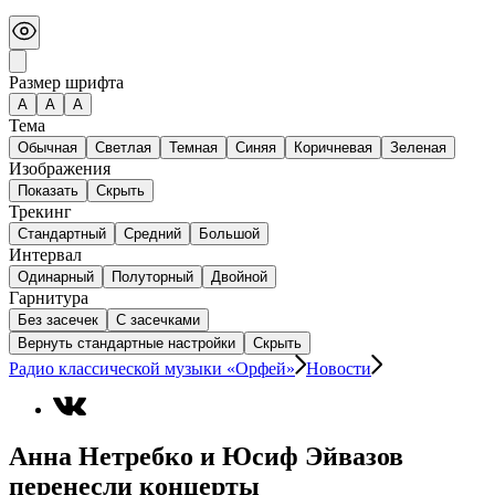
Размер шрифта
А
A
A
Тема
Обычная
Светлая
Темная
Синяя
Коричневая
Зеленая
Изображения
Показать
Скрыть
Трекинг
Стандартный
Средний
Большой
Интервал
Одинарный
Полуторный
Двойной
Гарнитура
Без засечек
С засечками
Вернуть стандартные настройки
Скрыть
Радио классической музыки «Орфей»
Новости
Анна Нетребко и Юсиф Эйвазов
перенесли концерты