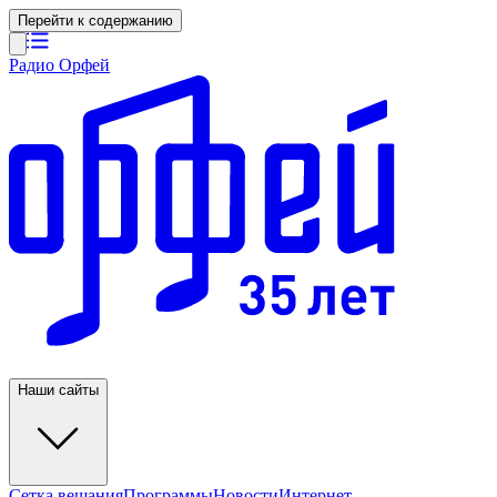
Перейти к содержанию
Радио Орфей
Наши сайты
Сетка вещания
Программы
Новости
Интернет-