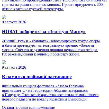
спектаклей по произведениям Льва Толстого. Все они получат
гранты на реализацию постановок. Проект приурочен к 200-
летию классика русской литературы.
9 августа 2026
НОВАТ поборется за «Золотую Маску»
«Винни Пух» и «Травиата» Новосибирского театра оперы
и балета претендуют на театральную премию «Золотая
маска». Спектакли успешно прошли первый этап отбора.
Их рекомендовали к очному просмотру жюри.
9 августа 2026
В память о любимой наставнице
Финальный концерт фестиваля «Хибла Герзмава
приглашает…» на территории Абхазии завершился
в Пицунде. Этот вечер артистка посвятила памяти своего
первого педагога по вокалу Жозефины Бумбуриди.
Оставить отзыв или пожелание