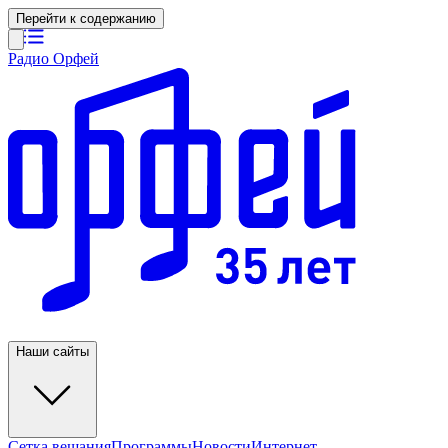
Перейти к содержанию
Радио Орфей
Наши сайты
Сетка вещания
Программы
Новости
Интернет-