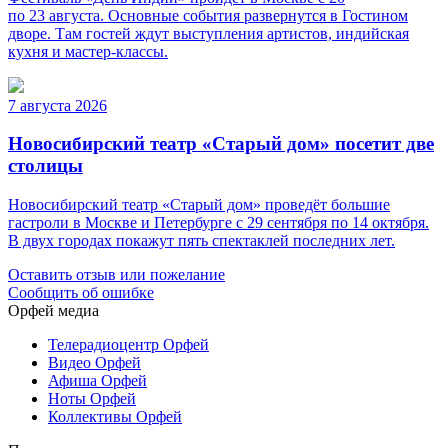
по 23 августа. Основные события развернутся в Гостином
дворе. Там гостей ждут выступления артистов, индийская
кухня и мастер-классы.
7 августа 2026
Новосибирский театр «Старый дом» посетит две
столицы
Новосибирский театр «Старый дом» проведёт большие
гастроли в Москве и Петербурге с 29 сентября по 14 октября.
В двух городах покажут пять спектаклей последних лет.
Оставить отзыв или пожелание
Сообщить об ошибке
Орфей медиа
Телерадиоцентр Орфей
Видео Орфей
Афиша Орфей
Ноты Орфей
Коллективы Орфей