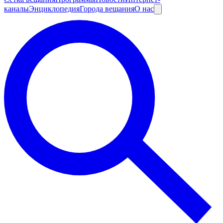
каналы
Энциклопедия
Города вещания
О нас