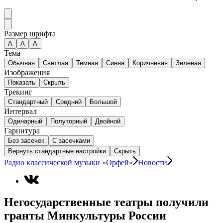
Размер шрифта
А
A
A
Тема
Обычная
Светлая
Темная
Синяя
Коричневая
Зеленая
Изображения
Показать
Скрыть
Трекинг
Стандартный
Средний
Большой
Интервал
Одинарный
Полуторный
Двойной
Гарнитура
Без засечек
С засечками
Вернуть стандартные настройки
Скрыть
Радио классической музыки «Орфей»
Новости
Негосударственные театры получили
гранты Минкультуры России