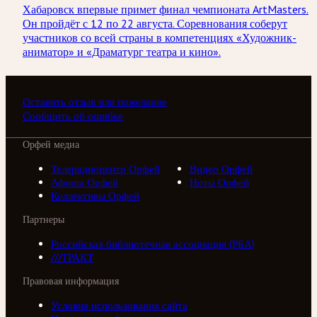
Хабаровск впервые примет финал чемпионата ArtMasters.
Он пройдёт с 12 по 22 августа. Соревнования соберут
участников со всей страны в компетенциях «Художник-
аниматор» и «Драматург театра и кино».
Оставить отзыв или пожелание
Сообщить об ошибке
Орфей медиа
Телерадиоцентр Орфей
Видео Орфей
Афиша Орфей
Ноты Орфей
Коллективы Орфей
Партнеры
Российская библиотечная ассоциация (РБА)
///ТРАКТ
Правовая информация
Условия использования сайта