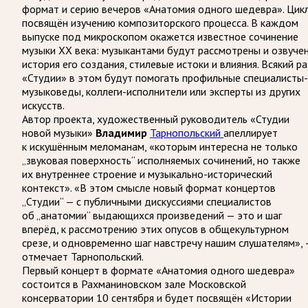
формат и серию вечеров «Анатомия одного шедевра». Цик
посвящён изучению композиторского процесса. В каждом
выпуске под микроскопом окажется известное сочинение
музыки ХХ века: музыкантами будут рассмотрены и озвуче
история его создания, стилевые истоки и влияния. Всякий ра
«Студии» в этом будут помогать профильные специалисты-
музыковеды, коллеги-исполнители или эксперты из других
искусств.
Автор проекта, художественный руководитель «Студии
новой музыки»
Тарнопольский
апеллирует
Владимир
к искушённым меломанам, «которым интересна не только
„звуковая поверхность“ исполняемых сочинений, но также
их внутреннее строение и музыкально-исторический
контекст». «В этом смысле новый формат концертов
„Студии“ — с публичными дискуссиями специалистов
об „анатомии“ выдающихся произведений — это и шаг
вперёд, к рассмотрению этих опусов в общекультурном
срезе, и одновременно шаг навстречу нашим слушателям», 
отмечает Тарнопольский.
Первый концерт в формате «Анатомия одного шедевра»
состоится в Рахманиновском зале Московской
консерватории 10 сентября и будет посвящён «Истории