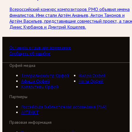
Всероссийский конкурс композиторов РМО объявил имена
финалистов. Ими стали Артём Ананьев, Антон Танонов и
Артём Васильев, представившие совместный проект, а так
Динис Курбанов и Дмитрий Кошелев.
Оставить отзыв или пожелание
Сообщить об ошибке
Орфей медиа
Телерадиоцентр Орфей
Видео Орфей
Афиша Орфей
Ноты Орфей
Коллективы Орфей
Партнеры
Российская библиотечная ассоциация (РБА)
///ТРАКТ
Правовая информация