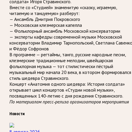
солдата» Игоря Стравинского.
Вместе со «Студией» знаменитую «сказку, играемую,
читаемую и танцуемую» разберут:
— Ансамбль Дмитрия Покровского
— Московская клезмерская капелла
— Фольклорный ансамбль Московской консерватории
— эксперты кафедры современной музыки Московской
консерватории Владимир Тарнопольский, Светлана Савенк
и Фёдор Софронов
В программе — регтаймы, танго, русские народные песни,
клезмерские традиционные мелодии, швейцарская
фольклорная музыка — тот стилистически пёстрый
музыкальный мир начала 20 века, в котором формировался
стиль шедевра Стравинского.
Концерт «Анатомия одного шедевра: История солдата»
открывает цикл концертов «Студии новой музыки»,
посвященных 140-летию с дня рождения Стравинского.
По материалам пресс-релиза организаторов мероприятия
Новости
8 августа 2026