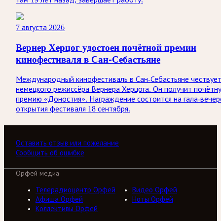
7 августа 2026
Вернер Херцог удостоен почётной премии
кинофестиваля в Сан-Себастьяне
Международный кинофестиваль в Сан-Себастьяне чествуе
немецкого режиссёра Вернера Херцога. Он получит почётн
премию «Доностия». Награждение состоится на гала-вечер
открытия фестиваля 18 сентября.
Оставить отзыв или пожелание
Сообщить об ошибке
Орфей медиа
Телерадиоцентр Орфей
Видео Орфей
Афиша Орфей
Ноты Орфей
Коллективы Орфей