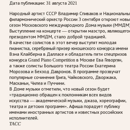
Дата публикации:
31 августа 2021
Народный артист СССР Владимир Спиваков и Национальны
филармонический оркестр России 3 сентября откроют нов
сезон Московского международного Дома музыки (ММДМ)
Выступление на концерте — открытии маэстро, являющего
президентом ММДМ, стало доброй традицией.
В качестве солистов в этот вечер выступят молодая
пианистка, серебряный призер юношеского конкурса имени
Вэна Клайберна в Далласе и обладатель пяти спецпризов
конкурса Grand Piano Competition в Москве Ева Геворгян,
а также солисты Большого театра России Екатерина
Морозова и Бехзод Давронов. В программе прозвучат
популярные сочинения Грига, Чайковского, Дворжака,
Масканьи, Чилеа и Пуччини.
В Доме музыки отметили, что новый сезон будет
«традиционно обращен к поклонникам всех видов
искусства — академической музыки, джаза, хореографии,
театра и детских программ». Афиша порадует публику
именами иностранных артистов и известных российских
исполнителей.
ТАСС