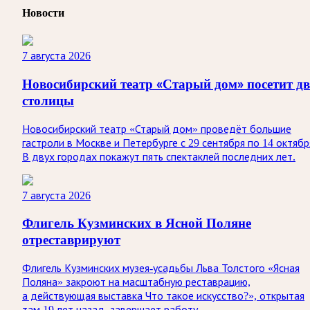
Новости
7 августа 2026
Новосибирский театр «Старый дом» посетит дв
столицы
Новосибирский театр «Старый дом» проведёт большие
гастроли в Москве и Петербурге с 29 сентября по 14 октябр
В двух городах покажут пять спектаклей последних лет.
7 августа 2026
Флигель Кузминских в Ясной Поляне
отреставрируют
Флигель Кузминских музея-усадьбы Льва Толстого «Ясная
Поляна» закроют на масштабную реставрацию,
а действующая выставка Что такое искусство?», открытая
там 19 лет назад, завершает работу.