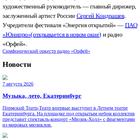
художественный руководитель — главный дирижер,
заслуженный артист России
Сергей Кондрашев
.
Учредители фестиваля «Энергия открытий» —
ПАО
«Юнипро»
(открывается в новом окне)
и радио
«Орфей».
Симфонический оркестр радио «Орфей»
Новости
7 августа 2026
Музыка, лето, Екатеринбург
Пермский Театр-Театр впервые выступит в Летнем театре
Екатеринбурга. На площадке под открытым небом коллектив
представит спектакль-концерт «Мюзик-Холл» с фрагментами
из мировых мюзиклов.