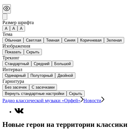
Размер шрифта
А
A
A
Тема
Обычная
Светлая
Темная
Синяя
Коричневая
Зеленая
Изображения
Показать
Скрыть
Трекинг
Стандартный
Средний
Большой
Интервал
Одинарный
Полуторный
Двойной
Гарнитура
Без засечек
С засечками
Вернуть стандартные настройки
Скрыть
Радио классической музыки «Орфей»
Новости
Новые герои на территории классики