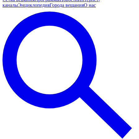
каналы
Энциклопедия
Города вещания
О нас