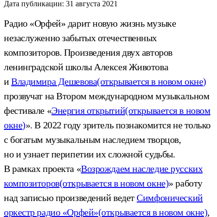
Дата публикации:
31 августа 2021
Радио «Орфей» дарит новую жизнь музыке
незаслуженно забытых отечественных
композиторов. Произведения двух авторов
ленинградской школы Алексея Животова
и
Владимира Дешевова
(открывается в новом окне)
прозвучат на Втором международном музыкальном
фестивале «
Энергия открытий
(открывается в новом
окне)
». В 2022 году зритель познакомится не только
с богатым музыкальным наследием творцов,
но и узнает перипетии их сложной судьбы.
В рамках проекта «
Возрождаем наследие русских
композиторов
(открывается в новом окне)
» работу
над записью произведений ведет
Симфонический
оркестр радио «Орфей»
(открывается в новом окне)
,