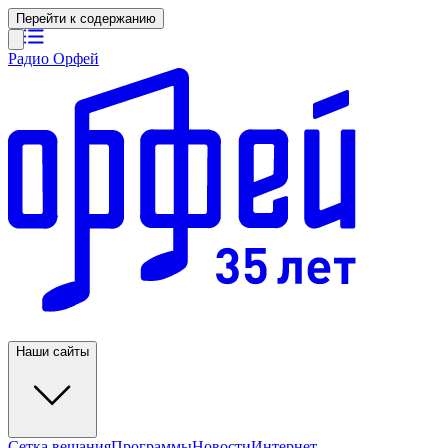
Перейти к содержанию
Радио Орфей
Наши сайты
Сетка вещания
Программы
Новости
Интернет-