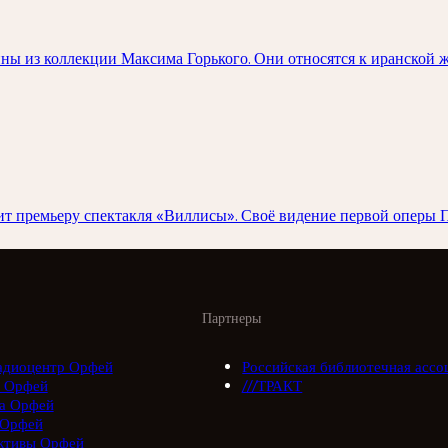
ны из коллекции Максима Горького. Они относятся к иранской 
 премьеру спектакля «Виллисы». Своё видение первой оперы П
Партнеры
адиоцентр Орфей
Российская библиотечная ассо
 Орфей
///ТРАКТ
а Орфей
 Орфей
ктивы Орфей