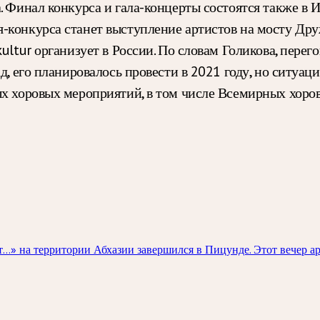
 Финал конкурса и гала-концерты состоятся также в И
-конкурса станет выступление артистов на мосту Дру
kultur организует в России. По словам Голикова, пере
д, его планировалось провести в 2021 году, но ситуа
ых хоровых мероприятий, в том числе Всемирных хоров
» на территории Абхазии завершился в Пицунде. Этот вечер арт