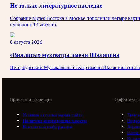
Не только литературное наследие
Собрание Музея Востока в Москве пополнили четыре карти
публики с 14 августа.
8 августа 2026
«Виллисы» музтеатра имени Шаляпина
Петербургский Музыкальный театр имени Шаляпина готовит
Правовая информация
Орфей медиа
Условия использования сайта
Телер
Политика конфиденциальности
Видео
Контактная информация
Афиш
Ноты
Колле