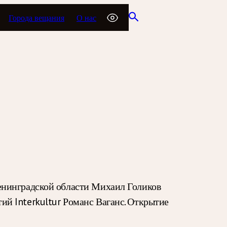
Города вещания
О нас
енинградской области Михаил Голиков
й Interkultur Романс Ваганс. Открытие