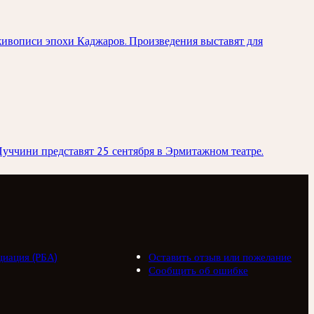
живописи эпохи Каджаров. Произведения выставят для
уччини представят 25 сентября в Эрмитажном театре.
циация (РБА)
Оставить отзыв или пожелание
Сообщить об ошибке