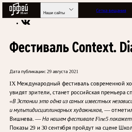
Радио Орфей
Сетка вещания
Радио классической музыки «Орфей»
Новости
Наши сайты
Фестиваль Context. D
Дата публикации:
29 августа 2021
IX Международный фестиваль современной хорео
увидят зрители, станет российская премьера сп
«В Эстонии это одна из самых известных независ
и мультидисциплинарных художников,
— отметил
Вишнева. —
На нашем фестивале Fine5 покажет
Показы 29 и 30 сентября пройдут на сцене Шко