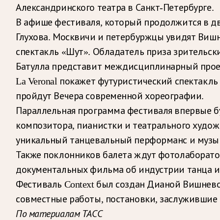
Александринского театра в Санкт-Петербурге.
В афише фестиваля, который продолжится в дв
Глухова. Москвичи и петербуржцы увидят Виш
спектакль «Шут». Обладатель приза зрительс
Батулла представит междисциплинарный проек
La Veronal покажет футуристический спектакль 
пройдут Вечера современной хореографии.
Параллельная программа фестиваля впервые б
композитора, пианистки и театрального худож
уникальный танцевальный перформанс и музык
Также поклонников балета ждут фотолаборато
документальных фильма об индустрии танца и
Фестиваль Context был создан Дианой Вишнево
совместные работы, постановки, заслужившие
По материалам ТАСС