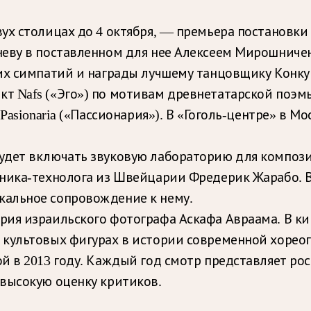
ух столицах до 4 октября, — премьера постановк
неву в поставленном для нее Алексеем Мирошничен
ких симпатий и награды лучшему танцовщику Конк
т Nafs («Эго») по мотивам древнетатарской поэм
Pasionaria («Пассионария»). В «Гоголь-центре» в 
удет включать звуковую лабораторию для композ
ника-технолога из Швейцарии Фредерик Жарабо. В
альное сопровождение к нему.
рия израильского фотографа Аскафа Авраама. В к
 культовых фигурах в истории современной хорео
й в 2013 году. Каждый год смотр представляет р
 высокую оценку критиков.