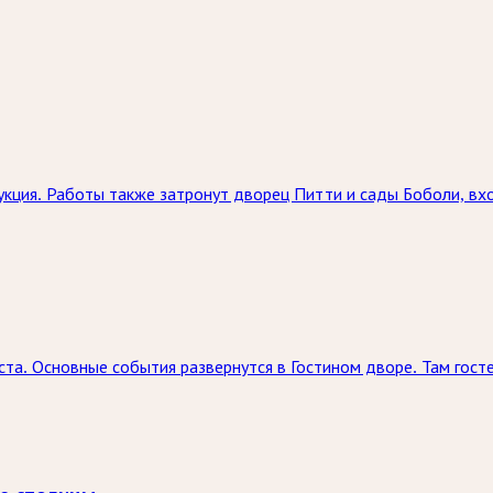
кция. Работы также затронут дворец Питти и сады Боболи, вх
ста. Основные события развернутся в Гостином дворе. Там госте