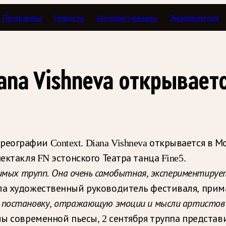
Программы
Новости
Интернет-каналы
Энциклопедия
iana Vishneva открывает
графии Context. Diana Vishneva открывается в Мо
ектакля FN эстонского Театра танца Fine5.
имых трупп. Она очень самобытная, экспериментируе
а художественный руководитель фестиваля, прим
 постановку, отражающую эмоции и мысли артистов в
лы современной пьесы, 2 сентября труппа представ