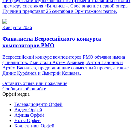
Петербургский Музыкальный театр имени Шаляпина готовит
премьеру спектакля «Виллисы». Своё видение первой оперы
Пуччини представят 25 сентября в Эрмитажном театре.
8 августа 2026
Финалисты Всероссийского конкурса
композиторов РМО
Всероссийский конкурс композиторов РМО объявил имена
финалистов. Ими стали Артём Ананьев, Антон Танонов и
Артём Васильев, представившие совместный проект, а также
Динис Курбанов и Дмитрий Кошелев.
Оставить отзыв или пожелание
Сообщить об ошибке
Орфей медиа
Телерадиоцентр Орфей
Видео Орфей
Афиша Орфей
Ноты Орфей
Коллективы Орфей