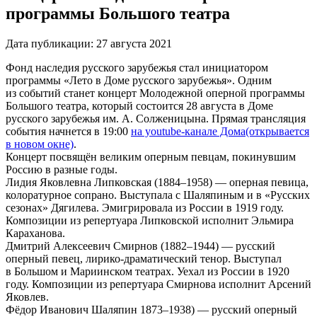
программы Большого театра
Дата публикации:
27 августа 2021
Фонд наследия русского зарубежья стал инициатором
программы «Лето в Доме русского зарубежья». Одним
из событий станет концерт Молодежной оперной программы
Большого театра, который состоится 28 августа в Доме
русского зарубежья им. А. Солженицына. Прямая трансляция
события начнется в 19:00
на youtube-канале Дома
(открывается
в новом окне)
.
Концерт посвящён великим оперным певцам, покинувшим
Россию в разные годы.
Лидия Яковлевна Липковская (1884–1958) — оперная певица,
колоратурное сопрано. Выступала с Шаляпиным и в «Русских
сезонах» Дягилева. Эмигрировала из России в 1919 году.
Композиции из репертуара Липковской исполнит Эльмира
Караханова.
Дмитрий Алексеевич Смирнов (1882–1944) — русский
оперный певец, лирико-драматический тенор. Выступал
в Большом и Мариинском театрах. Уехал из России в 1920
году. Композиции из репертуара Смирнова исполнит Арсений
Яковлев.
Фёдор Иванович Шаляпин 1873–1938) — русский оперный