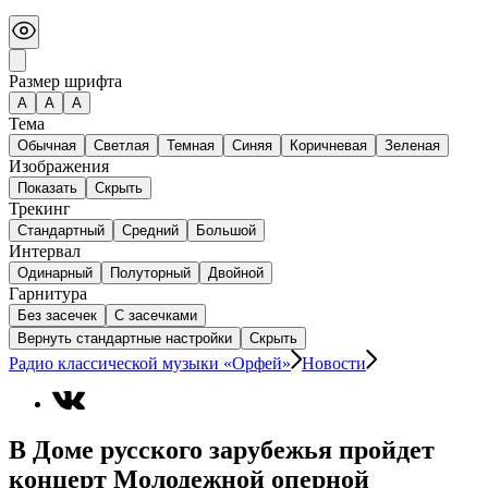
Размер шрифта
А
A
A
Тема
Обычная
Светлая
Темная
Синяя
Коричневая
Зеленая
Изображения
Показать
Скрыть
Трекинг
Стандартный
Средний
Большой
Интервал
Одинарный
Полуторный
Двойной
Гарнитура
Без засечек
С засечками
Вернуть стандартные настройки
Скрыть
Радио классической музыки «Орфей»
Новости
В Доме русского зарубежья пройдет
концерт Молодежной оперной