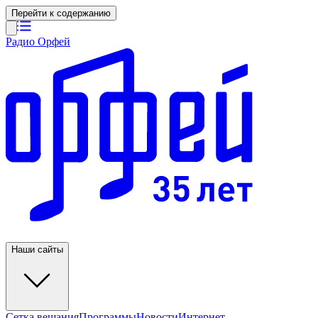
Перейти к содержанию
Радио Орфей
Наши сайты
Сетка вещания
Программы
Новости
Интернет-