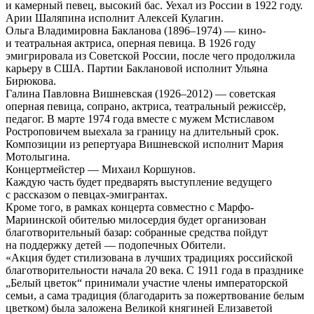
и камерный певец, высокий бас. Уехал из России в 1922 году.
Арии Шаляпина исполнит Алексей Кулагин.
Ольга Владимировна Бакланова (1896–1974) — кино-
и театральная актриса, оперная певица. В 1926 году
эмигрировала из Советской России, после чего продолжила
карьеру в США. Партии Баклановой исполнит Ульяна
Бирюкова.
Галина Павловна Вишневская (1926–2012) — советская
оперная певица, сопрано, актриса, театральный режиссёр,
педагог. В марте 1974 года вместе с мужем Мстиславом
Ростроповичем выехала за границу на длительный срок.
Композиции из репертуара Вишневской исполнит Мария
Мотолыгина.
Концертмейстер — Михаил Коршунов.
Каждую часть будет предварять выступление ведущего
с рассказом о певцах-эмигрантах.
Кроме того, в рамках концерта совместно с Марфо-
Мариинской обителью милосердия будет организован
благотворительный базар: собранные средства пойдут
на поддержку детей — подопечных Обители.
«Акция будет стилизована в лучших традициях российской
благотворительности начала 20 века. С 1911 года в празднике
„Белый цветок“ принимали участие члены императорской
семьи, а сама традиция (благодарить за пожертвование белым
цветком) была заложена Великой княгиней Елизаветой