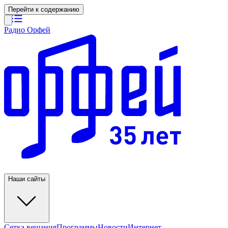
Перейти к содержанию
Радио Орфей
Наши сайты
Сетка вещания
Программы
Новости
Интернет-