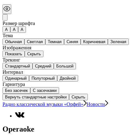
Размер шрифта
А
A
A
Тема
Обычная
Светлая
Темная
Синяя
Коричневая
Зеленая
Изображения
Показать
Скрыть
Трекинг
Стандартный
Средний
Большой
Интервал
Одинарный
Полуторный
Двойной
Гарнитура
Без засечек
С засечками
Вернуть стандартные настройки
Скрыть
Радио классической музыки «Орфей»
Новости
Operaoke