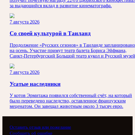
получит почётную награду 22-го Цюрихского кинофестива
за выдающийся вклад в развитие кинематографа.
7 августа 2026
Со своей культурой в Таиланд
Продолжение «Русских сезонов» в Таиланде запланировано
на осень. Участие примут театр балета Бориса Эйфмана,
Санкт-Петербургский Большой театр кукол и Русский музей
7 августа 2026
Усатые наследники
У котов Эрмитажа появился собственный счёт, на который
было переведено наследство, оставленное французским
меценатом. Он завещал животным около 3 тысяч евро.
Оставить отзыв или пожелание
Сообщить об ошибке