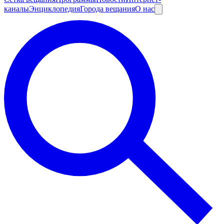
каналы
Энциклопедия
Города вещания
О нас