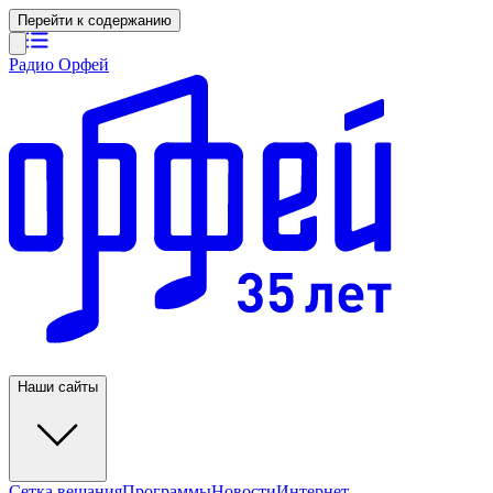
Перейти к содержанию
Радио Орфей
Наши сайты
Сетка вещания
Программы
Новости
Интернет-