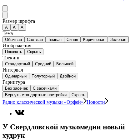
Размер шрифта
А
A
A
Тема
Обычная
Светлая
Темная
Синяя
Коричневая
Зеленая
Изображения
Показать
Скрыть
Трекинг
Стандартный
Средний
Большой
Интервал
Одинарный
Полуторный
Двойной
Гарнитура
Без засечек
С засечками
Вернуть стандартные настройки
Скрыть
Радио классической музыки «Орфей»
Новости
У Свердловской музкомедии новый
худрук