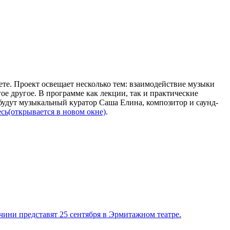
те. Проект освещает несколько тем: взаимодействие музыки
е другое. В программе как лекции, так и практические
будут музыкальный куратор Саша Елина, композитор и саунд-
есь
(открывается в новом окне)
.
ини представят 25 сентября в Эрмитажном театре.