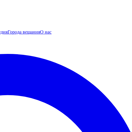
едия
Города вещания
О нас