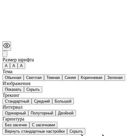
Размер шрифта
А
A
A
Тема
Обычная
Светлая
Темная
Синяя
Коричневая
Зеленая
Изображения
Показать
Скрыть
Трекинг
Стандартный
Средний
Большой
Интервал
Одинарный
Полуторный
Двойной
Гарнитура
Без засечек
С засечками
Вернуть стандартные настройки
Скрыть