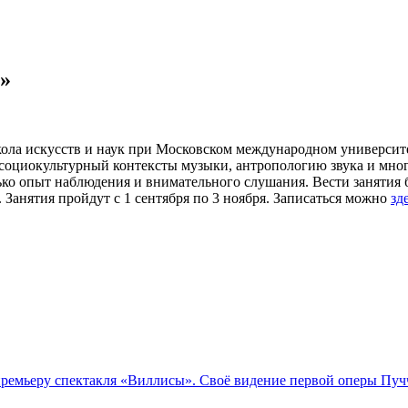
»
ола искусств и наук при Московском международном университе
социокультурный контексты музыки, антропологию звука и много
ько опыт наблюдения и внимательного слушания. Вести занятия 
анятия пройдут с 1 сентября по 3 ноября. Записаться можно
зд
емьеру спектакля «Виллисы». Своё видение первой оперы Пучч