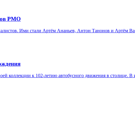
ров РМО
листов. Ими стали Артём Ананьев, Антон Танонов и Артём Вас
рождения
оей коллекции к 102-летию автобусного движения в столице. В