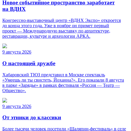
Новое событийное пространство заработает
на ВДНХ
Конгрессно-выставочный центр «ВДНХ Экспо» откроется
до конца этого года. Уже в ноябре он примет первый
проект — Международную выставку по архитектуре,
реставрации, культуре и археологии АРКА.
9 августа 2026
О настоящей дружбе
Хабаровский ТЮЗ представил в Москве спектакль
«Умеешь ли ты свистеть, Йоханна?». Его показали 8 августа
в парке «Зарядье» в рамках фестиваля «Россия — Театр —
Общество».
9 августа 2026
От этники до классики
Более тысячи человек посетили «Шаляпин-фестиваль» в селе