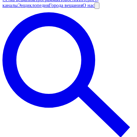
каналы
Энциклопедия
Города вещания
О нас