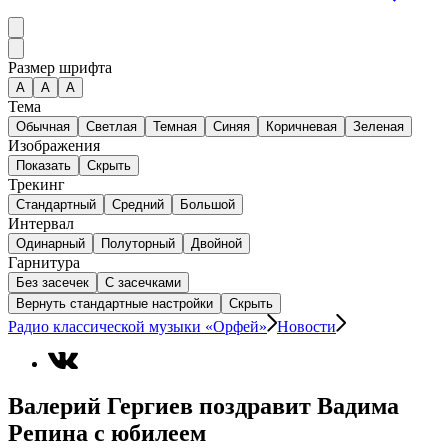
Размер шрифта
А
A
A
Тема
Обычная
Светлая
Темная
Синяя
Коричневая
Зеленая
Изображения
Показать
Скрыть
Трекинг
Стандартный
Средний
Большой
Интервал
Одинарный
Полуторный
Двойной
Гарнитура
Без засечек
С засечками
Вернуть стандартные настройки
Скрыть
Радио классической музыки «Орфей»
Новости
Валерий Гергиев поздравит Вадима
Репина с юбилеем