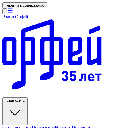
Перейти к содержанию
Радио Орфей
Наши сайты
Сетка вещания
Программы
Новости
Интернет-