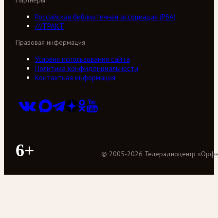
Партнеры
Российская библиотечная ассоциация (РБА)
///ТРАКТ
Правовая информация
Условия использования сайта
Политика конфиденциальности
Контактная информация
6+
©
2005
-
2026
Телерадиоцентр «Орф