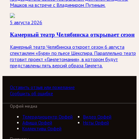
Машков на встрече с Владимиром Путиным.
5 августа 2026
Камерный театр Челябинска открывает сезон
Камерный театр Челябинска откроет сезон 6 августа
спектаклем «Буря» по пьесе Шекспира. Параллельно театр
готовит проект «Гамлетомания», в котором будут
представлены пять версий образа Гамлета.
Оставить отзыв или пожелание
Сообщить об ошибке
Орфей медиа
Телерадиоцентр Орфей
Видео Орфей
Афиша Орфей
Ноты Орфей
Коллективы Орфей