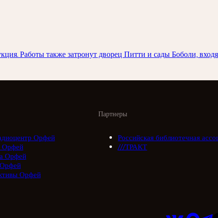
ция. Работы также затронут дворец Питти и сады Боболи, вход
Партнеры
адиоцентр Орфей
Российская библиотечная ассо
 Орфей
///ТРАКТ
а Орфей
 Орфей
ктивы Орфей