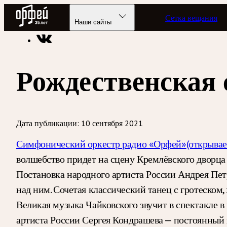
Радио Орфей
Сетка вещания
Радио классической музыки «Орфей»
Новости
Наши сайты
Рождественская 
Дата публикации:
10 сентября 2021
Симфонический оркестр радио «Орфей»
(открывае
волшебство придет на сцену Кремлёвского дворца 
Постановка народного артиста России Андрея Петр
над ним. Сочетая классический танец с гротеском
Великая музыка Чайковского звучит в спектакле 
артиста России Сергея Кондрашева — постоянный