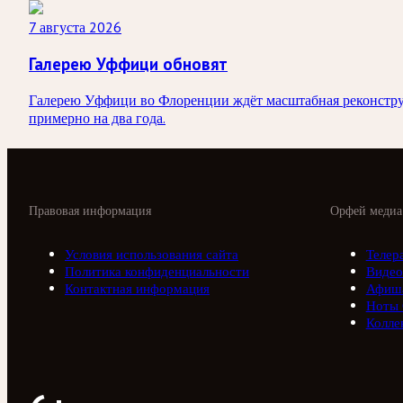
7 августа 2026
Галерею Уффици обновят
Галерею Уффици во Флоренции ждёт масштабная реконструк
примерно на два года.
Правовая информация
Орфей медиа
Условия использования сайта
Телер
Политика конфиденциальности
Видео
Контактная информация
Афиш
Ноты
Колле