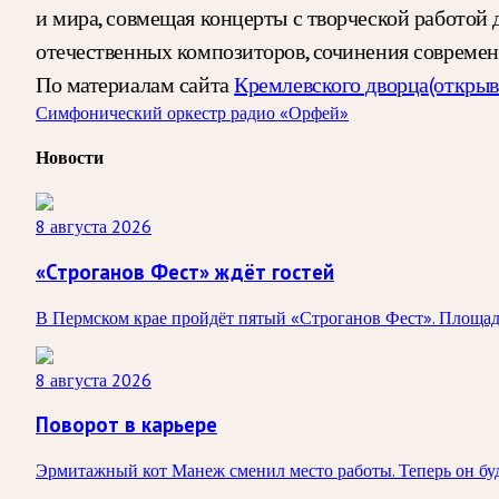
и мира, совмещая концерты с творческой работой 
отечественных композиторов, сочинения современ
По материалам сайта
Кремлевского дворца
(открыв
Симфонический оркестр радио «Орфей»
Новости
8 августа 2026
«Строганов Фест» ждёт гостей
В Пермском крае пройдёт пятый «Строганов Фест». Площадк
8 августа 2026
Поворот в карьере
Эрмитажный кот Манеж сменил место работы. Теперь он буд