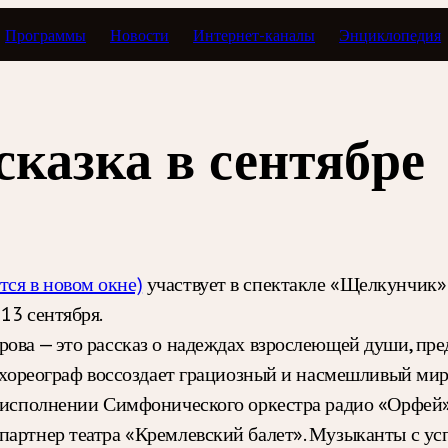
Программы
Новости
Интернет-каналы
Энциклопедия
сказка в сентябре
тся в новом окне)
участвует в спектакле «Щелкунчик» 
13 сентября.
ова — это рассказ о надеждах взрослеющей души, пред
, хореограф воссоздает грациозный и насмешливый мир
в исполнении Симфонического оркестра радио «Орфей»
 партнер театра «Кремлевский балет». Музыканты с у