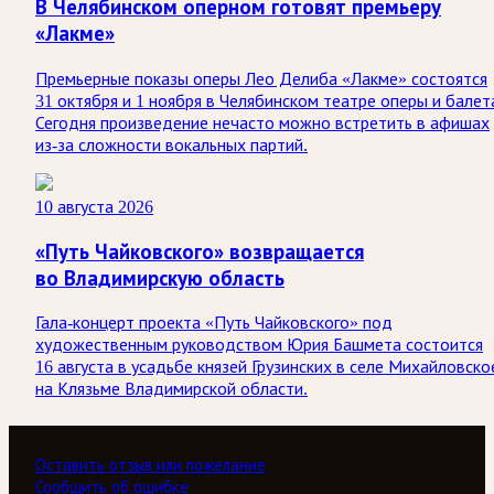
В Челябинском оперном готовят премьеру
«Лакме»
Премьерные показы оперы Лео Делиба «Лакме» состоятся
31 октября и 1 ноября в Челябинском театре оперы и балет
Сегодня произведение нечасто можно встретить в афишах
из-за сложности вокальных партий.
10 августа 2026
«Путь Чайковского» возвращается
во Владимирскую область
Гала-концерт проекта «Путь Чайковского» под
художественным руководством Юрия Башмета состоится
16 августа в усадьбе князей Грузинских в селе Михайловско
на Клязьме Владимирской области.
Оставить отзыв или пожелание
Сообщить об ошибке