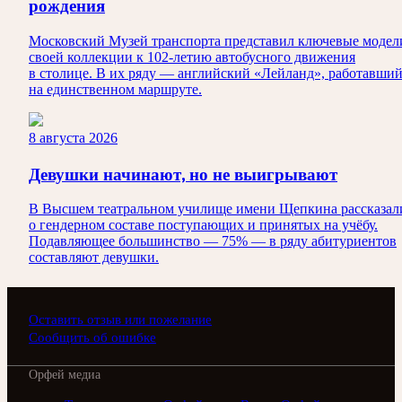
рождения
Московский Музей транспорта представил ключевые модел
своей коллекции к 102-летию автобусного движения
в столице. В их ряду — английский «Лейланд», работавши
на единственном маршруте.
8 августа 2026
Девушки начинают, но не выигрывают
В Высшем театральном училище имени Щепкина рассказал
о гендерном составе поступающих и принятых на учёбу.
Подавляющее большинство — 75% — в ряду абитуриентов
составляют девушки.
Оставить отзыв или пожелание
Сообщить об ошибке
Орфей медиа