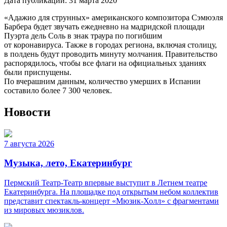
Дата публикации:
31 марта 2020
«Адажио для струнных» американского композитора Сэмюэля
Барбера будет звучать ежедневно на мадридской площади
Пуэрта дель Соль в знак траура по погибшим
от коронавируса. Также в городах региона, включая столицу,
в полдень будут проводить минуту молчания. Правительство
распорядилось, чтобы все флаги на официальных зданиях
были приспущены.
По вчерашним данным, количество умерших в Испании
составило более 7 300 человек.
Новости
7 августа 2026
Музыка, лето, Екатеринбург
Пермский Театр-Театр впервые выступит в Летнем театре
Екатеринбурга. На площадке под открытым небом коллектив
представит спектакль-концерт «Мюзик-Холл» с фрагментами
из мировых мюзиклов.