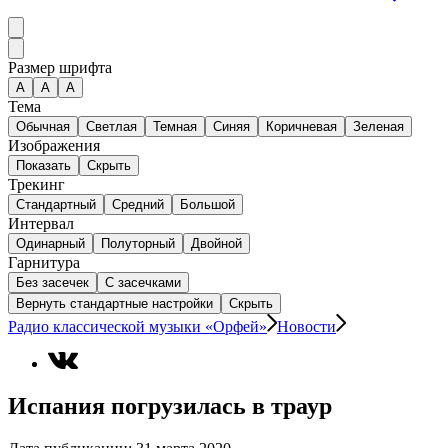
Размер шрифта
А
A
A
Тема
Обычная
Светлая
Темная
Синяя
Коричневая
Зеленая
Изображения
Показать
Скрыть
Трекинг
Стандартный
Средний
Большой
Интервал
Одинарный
Полуторный
Двойной
Гарнитура
Без засечек
С засечками
Вернуть стандартные настройки
Скрыть
Радио классической музыки «Орфей»
Новости
Испания погрузилась в траур