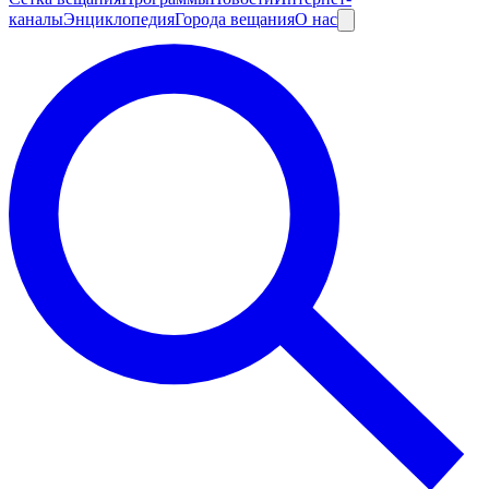
каналы
Энциклопедия
Города вещания
О нас