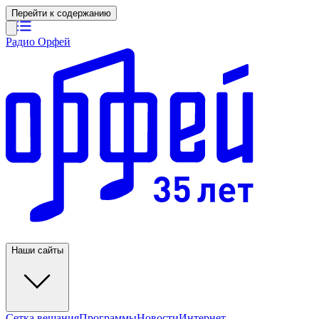
Перейти к содержанию
Радио Орфей
Наши сайты
Сетка вещания
Программы
Новости
Интернет-