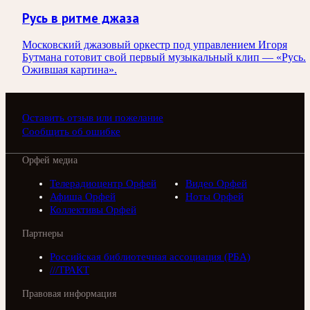
Русь в ритме джаза
Московский джазовый оркестр под управлением Игоря
Бутмана готовит свой первый музыкальный клип — «Русь.
Ожившая картина».
Оставить отзыв или пожелание
Сообщить об ошибке
Орфей медиа
Телерадиоцентр Орфей
Видео Орфей
Афиша Орфей
Ноты Орфей
Коллективы Орфей
Партнеры
Российская библиотечная ассоциация (РБА)
///ТРАКТ
Правовая информация