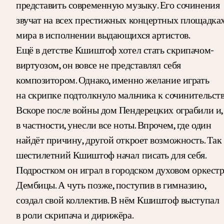
представить современную музыку. Его сочинения
звучат на всех престижных концертных площадка
мира в исполнении выдающихся артистов.
Ещё в детстве Кшиштоф хотел стать скрипачом-
виртуозом, он вовсе не представлял себя
композитором. Однако, именно желание играть
на скрипке подтолкнуло мальчика к сочинительств
Вскоре после войны дом Пендерецких ограбили и,
в частности, унесли все ноты. Впрочем, где один
найдёт причину, другой откроет возможность. Так
шестилетний Кшиштоф начал писать для себя.
Подростком он играл в городском духовом оркест
Дембицы. А чуть позже, поступив в гимназию,
создал свой коллектив. В нём Кшиштоф выступал
в роли скрипача и дирижёра.