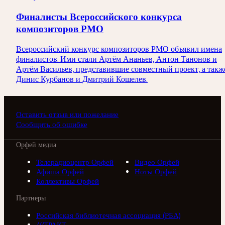
Финалисты Всероссийского конкурса
композиторов РМО
Всероссийский конкурс композиторов РМО объявил имена
финалистов. Ими стали Артём Ананьев, Антон Танонов и
Артём Васильев, представившие совместный проект, а такж
Динис Курбанов и Дмитрий Кошелев.
Оставить отзыв или пожелание
Сообщить об ошибке
Орфей медиа
Телерадиоцентр Орфей
Видео Орфей
Афиша Орфей
Ноты Орфей
Коллективы Орфей
Партнеры
Российская библиотечная ассоциация (РБА)
///ТРАКТ