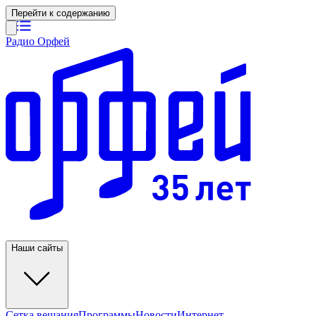
Перейти к содержанию
Радио Орфей
Наши сайты
Сетка вещания
Программы
Новости
Интернет-