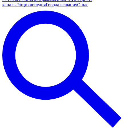
каналы
Энциклопедия
Города вещания
О нас