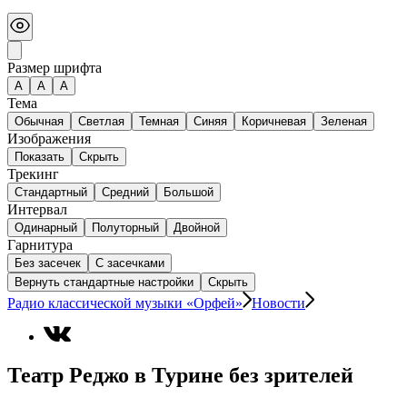
Размер шрифта
А
A
A
Тема
Обычная
Светлая
Темная
Синяя
Коричневая
Зеленая
Изображения
Показать
Скрыть
Трекинг
Стандартный
Средний
Большой
Интервал
Одинарный
Полуторный
Двойной
Гарнитура
Без засечек
С засечками
Вернуть стандартные настройки
Скрыть
Радио классической музыки «Орфей»
Новости
Театр Реджо в Турине без зрителей