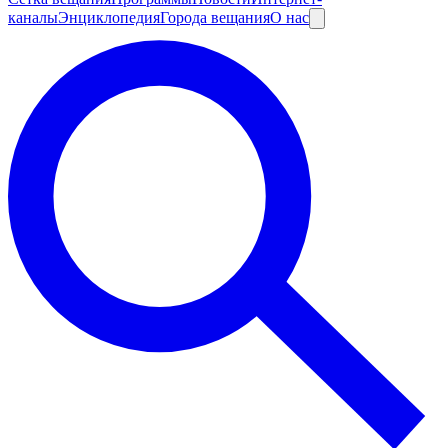
каналы
Энциклопедия
Города вещания
О нас