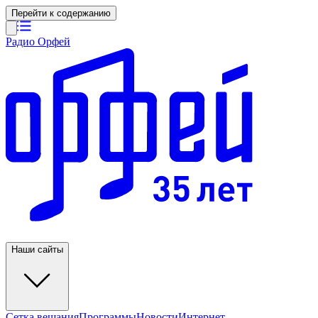
Перейти к содержанию
Радио Орфей
Наши сайты
Сетка вещания
Программы
Новости
Интернет-