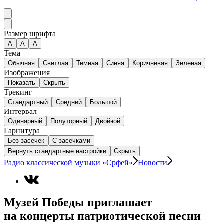
Размер шрифта
А
A
A
Тема
Обычная
Светлая
Темная
Синяя
Коричневая
Зеленая
Изображения
Показать
Скрыть
Трекинг
Стандартный
Средний
Большой
Интервал
Одинарный
Полуторный
Двойной
Гарнитура
Без засечек
С засечками
Вернуть стандартные настройки
Скрыть
Радио классической музыки «Орфей»
Новости
Музей Победы приглашает
на концерты патриотической песни