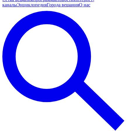
каналы
Энциклопедия
Города вещания
О нас