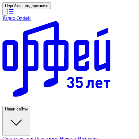
Перейти к содержанию
Радио Орфей
Наши сайты
Сетка вещания
Программы
Новости
Интернет-