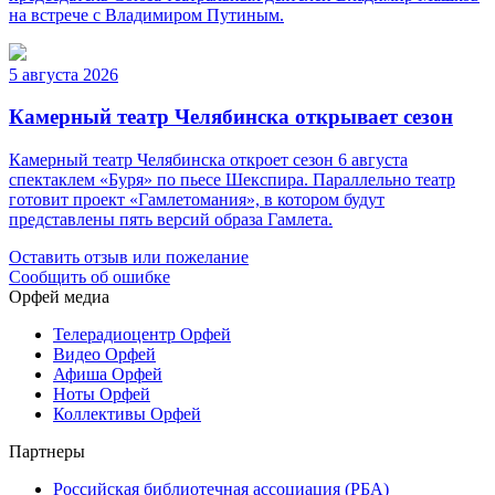
на встрече с Владимиром Путиным.
5 августа 2026
Камерный театр Челябинска открывает сезон
Камерный театр Челябинска откроет сезон 6 августа
спектаклем «Буря» по пьесе Шекспира. Параллельно театр
готовит проект «Гамлетомания», в котором будут
представлены пять версий образа Гамлета.
Оставить отзыв или пожелание
Сообщить об ошибке
Орфей медиа
Телерадиоцентр Орфей
Видео Орфей
Афиша Орфей
Ноты Орфей
Коллективы Орфей
Партнеры
Российская библиотечная ассоциация (РБА)