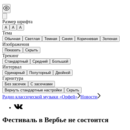
Размер шрифта
А
A
A
Тема
Обычная
Светлая
Темная
Синяя
Коричневая
Зеленая
Изображения
Показать
Скрыть
Трекинг
Стандартный
Средний
Большой
Интервал
Одинарный
Полуторный
Двойной
Гарнитура
Без засечек
С засечками
Вернуть стандартные настройки
Скрыть
Радио классической музыки «Орфей»
Новости
Фестиваль в Вербье не состоится