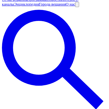
каналы
Энциклопедия
Города вещания
О нас