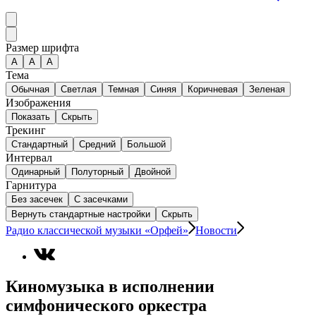
Размер шрифта
А
A
A
Тема
Обычная
Светлая
Темная
Синяя
Коричневая
Зеленая
Изображения
Показать
Скрыть
Трекинг
Стандартный
Средний
Большой
Интервал
Одинарный
Полуторный
Двойной
Гарнитура
Без засечек
С засечками
Вернуть стандартные настройки
Скрыть
Радио классической музыки «Орфей»
Новости
Киномузыка в исполнении
симфонического оркестра