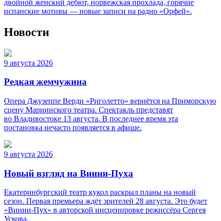
двойной женский дебют, норвежская прохлада, горячие
испанские мотивы — новые записи на радио «Орфей».
Новости
9 августа 2026
Редкая жемчужина
Опера Джузеппе Верди «Риголетто» вернётся на Приморскую
сцену Мариинского театра. Спектакль представят
во Владивостоке 13 августа. В последнее время эта
постановка нечасто появляется в афише.
9 августа 2026
Новый взгляд на Винни-Пуха
Екатеринбургский театр кукол раскрыл планы на новый
сезон. Первая премьера ждёт зрителей 28 августа. Это будет
«Винни-Пух» в авторской инсценировке режиссёра Сергея
Ускова.